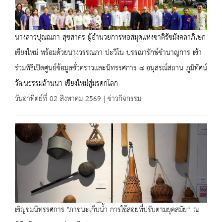
นางสาวปุณณภา สุขสาคร ผู้อำนวยการหอสมุดแห่งชาติรัชมังคลาภิเษก
เชียงใหม่ พร้อมด้วยนางวรรณภา ปะวิโน บรรณารักษ์ชำนาญการ เข้า
ร่วมพิธีเปิดศูนย์ข้อมูลชั่วคราวและนิทรรศการ ๘ อนุสรณ์สถาน ภูมิทัศน์
วัฒนธรรมล้านนา เชียงใหม่สู่มรดกโลก
วันอาทิตย์ที่ 02 สิงหาคม 2569 | ข่าวกิจกรรม
เชิญชมนิทรรศการ "ภาชนะเก็บน้ำ การใช้สอยที่ปรับตามยุคสมัย“ ณ