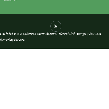
ติดต่อเรา
สงวนลิขสิทธิ์ © 2563 กรมศิลปากร. กระทรวงวัฒนธรรม -
นโยบายเว็บไซต์
|
มาตรฐาน
|
นโยบายการ
คุ้มครองข้อมูลส่วนบุคคล