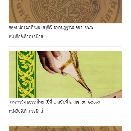
สตฺตปฺปกรณาภิธมฺม (สงฺคิณี-มหาปฎฐาน) อย.บ.65/5
หนังสืออิเล็กทรอนิกส์
วารสารวัฒนธรรมไทย (ปีที่ ๖ ฉบับที่ ๒ เมษายน ๒๕๐๙)
หนังสืออิเล็กทรอนิกส์