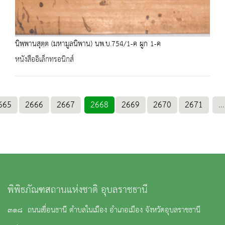
นิพฺพานสุตฺต (มหามูลนิพาน) นพ.บ.754/1-ค ผูก 1-ค
หนังสืออิเล็กทรอนิกส์
665
2666
2667
2668
2669
2670
2671
...
พิพิธภัณฑสถานแห่งชาติ อุบลราชธานี
๓๑๘ ถนนเขื่อนธานี ตำบลในเมือง อำเภอเมือง จังหวัดอุบลราชธานี