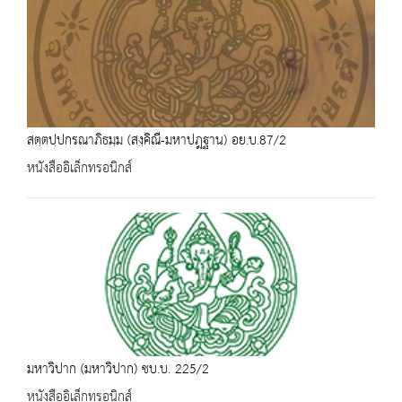
สตฺตปฺปกรณาภิธมฺม (สงฺคิณี-มหาปฎฐาน) อย.บ.87/2
หนังสืออิเล็กทรอนิกส์
มหาวิปาก (มหาวิปาก) ชบ.บ. 225/2
หนังสืออิเล็กทรอนิกส์