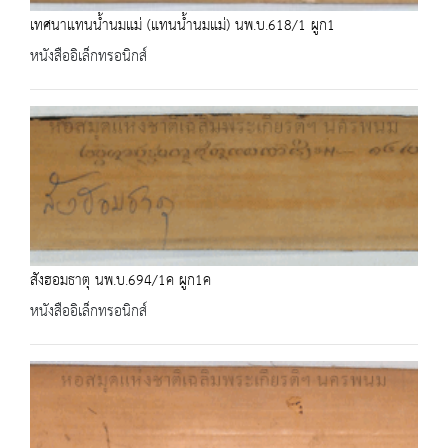
เทศนาแทนน้ำนมแม่ (แทนน้ำนมแม่) นพ.บ.618/1 ผูก1
หนังสืออิเล็กทรอนิกส์
สังฮอมธาตุ นพ.บ.694/1ค ผูก1ค
หนังสืออิเล็กทรอนิกส์