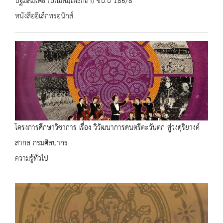
ปฐมสมฺโพธิ (ปถมสมฺโพธิกถา) ชบ.บ 186/8
หนังสืออิเล็กทรอนิกส์
โครงการศึกษาวิชาการ เรื่อง วิวัฒนาการดนตรีตะวันตก สู่วงดุริยางค์
สากล กรมศิลปากร
ความรู้ทั่วไป