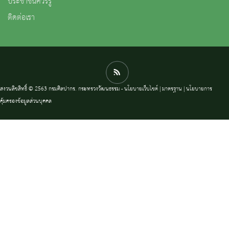
ประชาชนควรรู้
ติดต่อเรา
สงวนลิขสิทธิ์ © 2563 กรมศิลปากร. กระทรวงวัฒนธรรม -
นโยบายเว็บไซต์
|
มาตรฐาน
|
นโยบายการ
คุ้มครองข้อมูลส่วนบุคคล