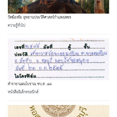
วัดฆ้องชัย อุทยานประวัติศาสตร์กำแพงเพชร
ความรู้ทั่วไป
ตำรายาแผนโบราณ ชบ.ส. ๘๘
หนังสืออิเล็กทรอนิกส์