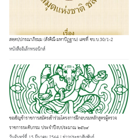
สตฺตปฺปกรณาภิธมฺม (สังคิณี-มหาปัฎฐาน) เลขที่ ชบ.บ.30/1-2
หนังสืออิเล็กทรอนิกส์
ขอเชิญข้าราชการสมัครเข้าร่วมโครงการฝึกอบรมหลักสูตรผู้ตรวจ
ราชการระดับกรม ประจำปีงบประมาณ ๒๕๖๔
วันจันทร์ที่ 15 มีนาคม 2564 | ข่าวประชาสัมพันธ์