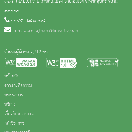
๓๑๘ ถนนเขื่อนธานี ตำบลในเมือง อำเภอเมือง จังหวัดอุบลราชธานี
๓๔๐๐๐
: ๐๔๕ - ๒๕๑-๐๑๕
:
nm_ubonrajthani@finearts.go.th
จำนวนผู้เข้าชม 7,712 คน
หน้าหลัก
ข่าวและกิจกรรม
นิทรรศการ
บริการ
เกี่ยวกับหน่วยงาน
คลังวิชาการ