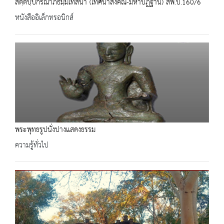
สตฺตปฺปกรณาภิธมฺมเทสนา (เทศนาสังคิณี-มหาปัฏฐาน) สพ.บ.160/6
หนังสืออิเล็กทรอนิกส์
พระพุทธรูปนั่งปางแสดงธรรม
ความรู้ทั่วไป