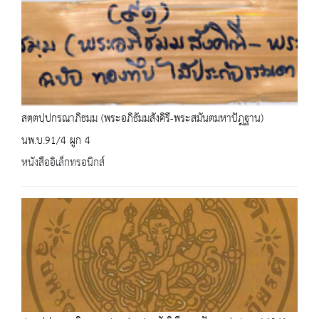
สตฺตปฺปกรณาภิธมฺม (พระอภิธัมมสังคิรี-พระสมันตมหาปัฎฐาน)
นพ.บ.91/4 ผูก 4
หนังสืออิเล็กทรอนิกส์