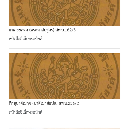
มาเลยฺยสุตฺต (พระมาลัยสูตร) สพ.บ.182/3
หนังสืออิเล็กทรอนิกส์
ภิกฺขุปาติโมกฺข (ปาติโมกข์แปล) สพ.บ.236/2
หนังสืออิเล็กทรอนิกส์