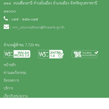
๓๑๘ ถนนเขื่อนธานี ตำบลในเมือง อำเภอเมือง จังหวัดอุบลราชธานี
๓๔๐๐๐
: ๐๔๕ - ๒๕๑-๐๑๕
:
nm_ubonrajthani@finearts.go.th
จำนวนผู้เข้าชม 7,720 คน
หน้าหลัก
ข่าวและกิจกรรม
นิทรรศการ
บริการ
เกี่ยวกับหน่วยงาน
คลังวิชาการ