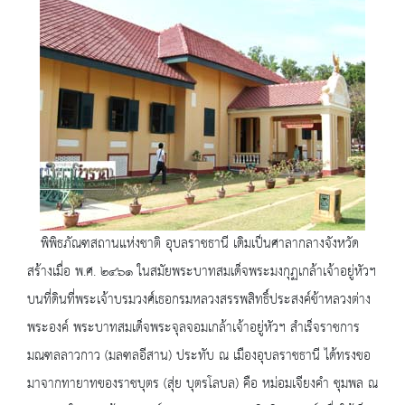
พิพิธภัณฑสถานแห่งชาติ อุบลราชธานี เดิมเป็นศาลากลางจังหวัด
สร้างเมื่อ พ.ศ. ๒๔๖๑ ในสมัยพระบาทสมเด็จพระมงกุฏเกล้าเจ้าอยู่หัวฯ
บนที่ดินที่พระเจ้าบรมวงศ์เธอกรมหลวงสรรพสิทธิ์ประสงค์ข้าหลวงต่าง
พระองค์ พระบาทสมเด็จพระจุลจอมเกล้าเจ้าอยู่หัวฯ สำเร็จราชการ
มณฑลลาวกาว (มลฑลอีสาน) ประทับ ณ เมืองอุบลราชธานี ได้ทรงขอ
มาจากทายาทของราชบุตร (สุ่ย บุตรโลบล) คือ หม่อมเจียงคำ ชุมพล ณ