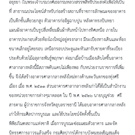
อยุธยา (ในพระเจ้าบรมวงศ์เธอกรมหลวงสรรพสิทธิประสงค์)เพื่อให้เป็น
ที่ สาธารณประโยชน์สำหรับก่อสร้างสถานที่ราชการลักษณะของอาคาร
เป็นตึกชั้นเดียวยกสูง ตัวอาคารก่ออิฐฉาบปูน หลังคาทรงปันหยา
แผนผังอาคารเป็นรูปสี่เหลี่ยมผืนผ้าหันหน้าไปทางทิศเหนือ ภายใน
อาคารประกอบด้วยห้องโถงใหญ่อยู่ตรงกลาง มีระเบียงทางเดินและห้อง
ขนาดเล็กอยู่โดยรอบ เหนือกรอบประตูและหัวเสารับชายคาที่ระเบียง
ประดับด้วยไม้ฉลุลายพันธู์พฤกษา ต่อมาเมื่อบ้านเมืองเติบโตขึ้นอาคาร
ศาลากลางหลังนี้มีสภาพคับแคบไม่เพียงพอ กับหน่วยงานราชการที่เพิ่ม
ขึ้น จึงได้สร้างอาคารศาลากลางหลังใหม่ทางด้านตะวันตกของทุ่งศรี
เมือง เมื่อ พ.ศ. ๒๕๑๑ ส่วนอาคารศาลากลางหลังเก่าได้ใช้เป็นสำนักงาน
ของหน่วยราชการต่างๆมาตลอด ใน ปี พ.ศ. ๒๕๒๖ นายบุญช่วย ศรี
สารคาม ผู้ว่าราชการจังหวัดอุบลราชธานี ได้มอบอาคารศาลากลางหลัง
เก่าให้กรมศิลปากรบูรณะ และใช้ประโยชน์จัดตั้งขึ้นเป็น
พิพิธภัณฑสถานแห่งชาติ เมื่อการบูรณะซ่อมแซมตัวอาคาร และจัด
นิทรรศการถาวรแล้วเสร็จ กรมศิลปากรได้กราบบังคมทูลเชิญสมเด็จ