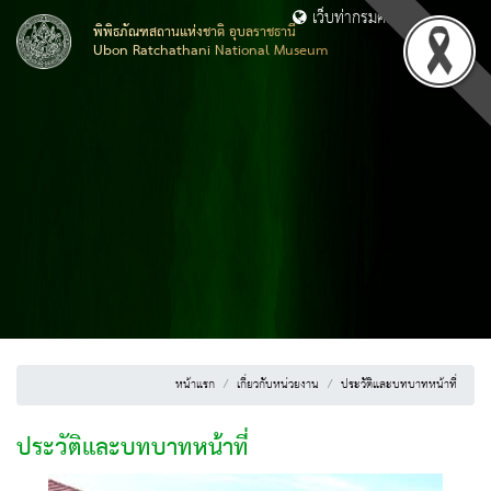
เว็บท่ากรมศิลปากร
พิพิธภัณฑสถานแห่งชาติ อุบลราชธานี
Ubon Ratchathani National Museum
หน้าแรก
เกี่ยวกับหน่วยงาน
ประวัติและบทบาทหน้าที่
ประวัติและบทบาทหน้าที่