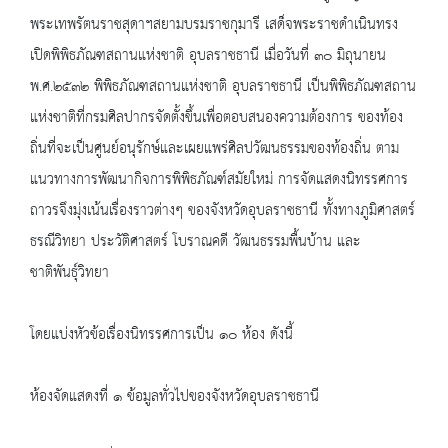
พระเทพรัตนราชสุดาฯสยามบรมราชกุมารี เสด็จพระราชดำเนินทรง
เปิดพิพิธภัณฑสถานแห่งชาติ อุบลราชธานี เมื่อวันที่ ๓๐ มิถุนายน
พ.ศ.๒๕๓๒ พิพิธภัณฑสถานแห่งชาติ อุบลราชธานี เป็นพิพิธภัณฑสถาน
แห่งชาติที่กรมศิลปากรจัดตั้งขึ้นเพื่อตอบสนองความต้องการ ของท้อง
ถิ่นที่จะเป็นศูนย์อนุรักษ์และเผยแพร่ศิลปวัฒนธรรมของท้องถิ่น ตาม
แนวทางการพัฒนากิจการพิพิธภัณฑ์สมัยใหม่ การจัดแสดงนิทรรศการ
ถาวรจึงมุ่งเน้นเรื่องราวต่างๆ ของจังหวัดอุบลราชธานี ทั้งทางภูมิศาสตร์
ธรณีวิทยา ประวัติศาสตร์ โบราณคดี วัฒนธรรมพื้นบ้าน และ
ชาติพันธุ์วิทยา
โดยแบ่งหัวข้อเรื่องนิทรรศการเป็น ๑๐ ห้อง ดังนี้
ห้องจัดแสดงที่ ๑ ข้อมูลทั่วไปของจังหวัดอุบลราชธานี