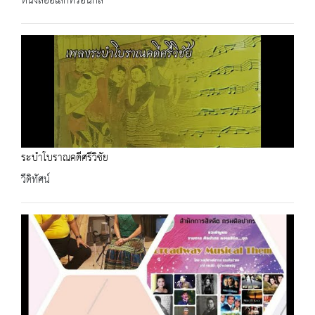
หนังสืออิเล็กทรอนิกส์
ระบำโบราณคดีศรีวิชัย
วีดิทัศน์