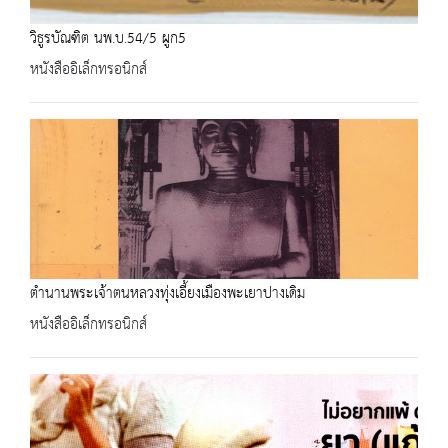
วิธูรบัณฑิต นพ.บ.54/5 ผูก5
หนังสืออิเล็กทรอนิกส์
ตำนานพระเจ้าตนหลวงทุ่งเอี้ยงเมืองพะเยาปางเดิม
หนังสืออิเล็กทรอนิกส์