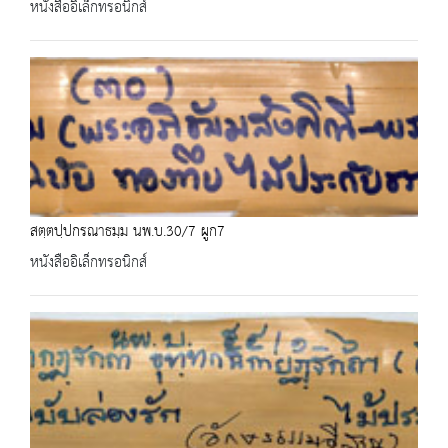
หนังสืออิเล็กทรอนิกส์
สตฺตปฺปกรณาธมฺม นพ.บ.30/7 ผูก7
หนังสืออิเล็กทรอนิกส์