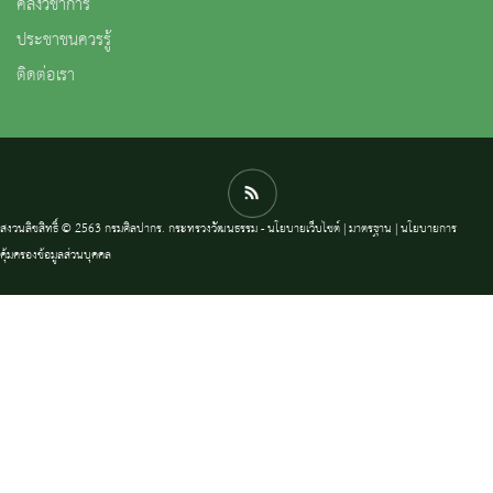
คลังวิชาการ
ประชาชนควรรู้
ติดต่อเรา
สงวนลิขสิทธิ์ © 2563 กรมศิลปากร. กระทรวงวัฒนธรรม -
นโยบายเว็บไซต์
|
มาตรฐาน
|
นโยบายการ
คุ้มครองข้อมูลส่วนบุคคล