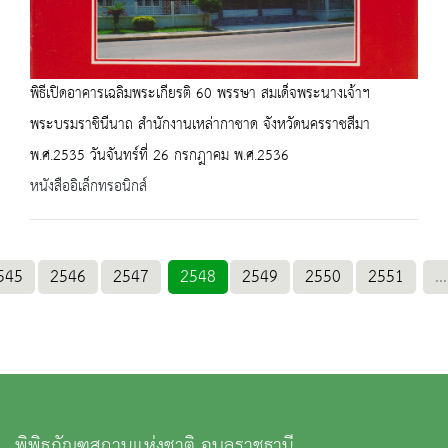
พิธีเปิดอาคารเฉลิมพระเกียรติ 60 พรรษา สมเด็จพระนางเจ้าฯ
พระบรมราชินีนาถ สำนักงานเหล่ากาชาด จังหวัดนครราชสีมา
พ.ศ.2535 วันจันทร์ที่ 26 กรกฎาคม พ.ศ.2536
หนังสืออิเล็กทรอนิกส์
545
2546
2547
2548
2549
2550
2551
...
พิพิธภัณฑสถานแห่งชาติ อุบลราชธานี