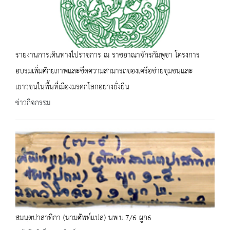
รายงานการเดินทางไปราชการ ณ ราชอาณาจักรกัมพูชา โครงการ
อบรมเพิ่มศักยภาพและขีดความสามารถของเครือข่ายชุมชนและ
เยาวชนในพื้นที่เมืองมรดกโลกอย่างยั่งยืน
ข่าวกิจกรรม
สมนฺตปาสาทิกา (นามศัพท์แปล) นพ.บ.7/6 ผูก6