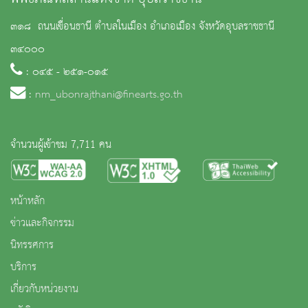
๓๑๘ ถนนเขื่อนธานี ตำบลในเมือง อำเภอเมือง จังหวัดอุบลราชธานี
๓๔๐๐๐
: ๐๔๕ - ๒๕๑-๐๑๕
:
nm_ubonrajthani@finearts.go.th
จำนวนผู้เข้าชม 7,711 คน
หน้าหลัก
ข่าวและกิจกรรม
นิทรรศการ
บริการ
เกี่ยวกับหน่วยงาน