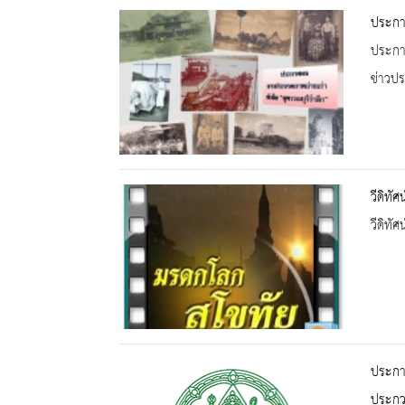
ประกาศ
ประกาศ
ข่าวปร
วีดิทั
วีดิทัศน
ประกาศ
ประกวด