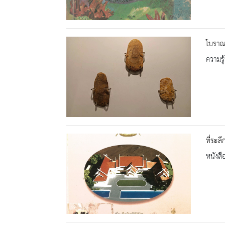
โบราณ
ความรู้
ที่ระล
หนังสื