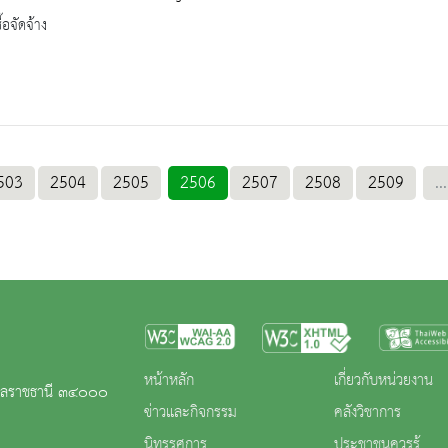
้อจัดจ้าง
503
2504
2505
2506
2507
2508
2509
...
หน้าหลัก
เกี่ยวกับหน่วยงาน
ุบลราชธานี ๓๔๐๐๐
ข่าวและกิจกรรม
คลังวิชาการ
นิทรรศการ
ประชาชนควรรู้