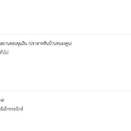
สถานดอนขุมเงิน (ปราสาทหินบ้านหนองคูน)
ทั่วไป
ะเล
ออิเล็กทรอนิกส์