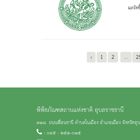
ผลจัดซื
‹
1
2
...
2
พิพิธภัณฑสถานแห่งชาติ อุบลราชธานี
๓๑๘ ถนนเขื่อนธานี ตำบลในเมือง อำเภอเมือง จังหวัดอ
: ๐๔๕ - ๒๕๑-๐๑๕