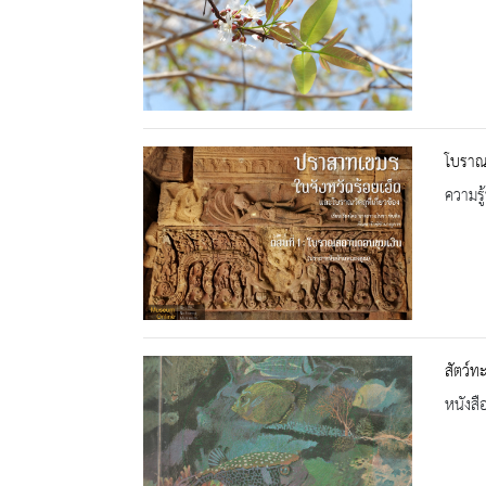
โบราณ
ความรู้
สัตว์ท
หนังสื