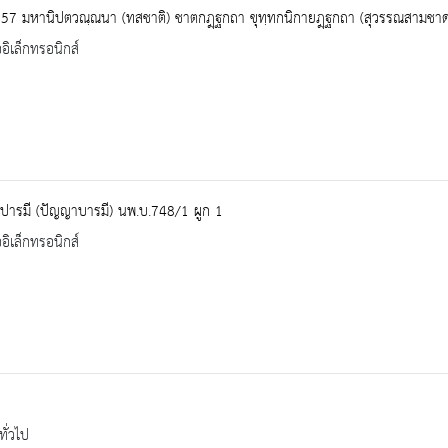
557 มหานิปตวณฺณนา (ทสชาติ) ชาตกฎฺฐกถา ขุทฺทกนิกายฎฺฐกถา (สุวรรณสามชา
ออิเล็กทรอนิกส์
ปารมี (ปัญญาบารมี) นพ.บ.748/1 ผูก 1
ออิเล็กทรอนิกส์
ทั่วไป