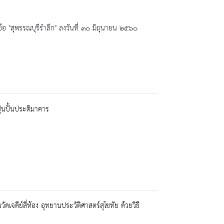
อ "สุพรรณบุรีรำลึก" ลงวันที่ ๓๐ มิถุนายน ๒๕๖๐
ูนปั้นประติมาคาร
ีย์สี่ห้อง อุทยานประวัติศาสตร์สุโขทัย ด้วยวิธี