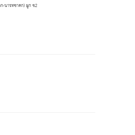
ดก-นารทชาดก) ผูก ข2