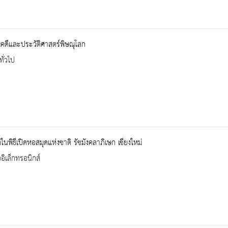
คดีและประวัติศาสตร์พิษณุโลก
ทั่วไป
ึกในพิธีเปิดหอสมุดแห่งชาติ รัชมังคลาภิเษก เชียงใหม่
ออิเล็กทรอนิกส์