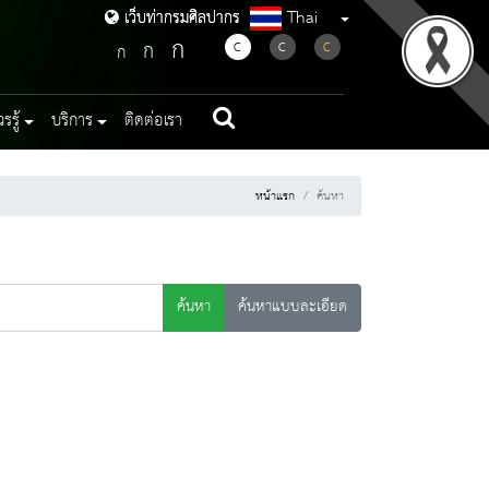
Thai
เว็บท่ากรมศิลปากร
เว็บท่ากรมศิลปากร
ก
ก
C
C
C
ก
รู้
บริการ
ติดต่อเรา
หน้าแรก
ค้นหา
ค้นหา
ค้นหาแบบละเอียด