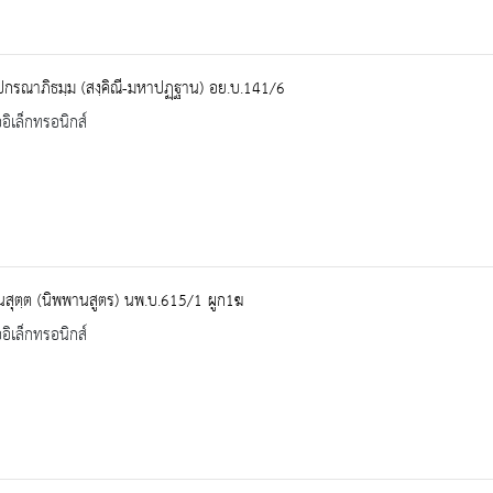
ปกรณาภิธมฺม (สงฺคิณี-มหาปฏฺฐาน) อย.บ.141/6
ออิเล็กทรอนิกส์
นสุตฺต (นิพพานสูตร) นพ.บ.615/1 ผูก1ฆ
ออิเล็กทรอนิกส์