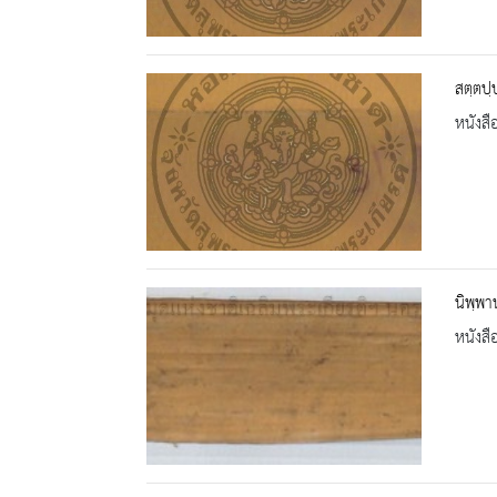
สตฺตปฺ
หนังสื
นิพฺพา
หนังสื