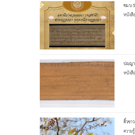
ชม.บ.
หนังสื
ปญฺญา
หนังสื
ติ้วขาว
ความรู้