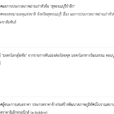
ผลการประกวดภาพถ่ายเก่าหัวข้อ "สุพรรณบุรีรำลึก"
หอจดหมายเหตุแห่งชาติ จังหวัดสุพรรณบุรี เรื่อง ผลการประกวดภาพถ่ายเก่าหัวข้
ะชาสัมพันธ์
ศน์ "มรดกโลกสุโขทัย" จากรายการคันฉ่องส่องไทยชุด มรดกโลกทางวัฒนธรรม ตอนป
์
ผู้ชนะการเสนอราคา ประกวดราคาจ้างก่อสร้างพัฒนาสภาพภูมิทัศน์โบราณสถานวัดเจด
ราคาอิเล็กทรอนิกส์ (e-bidding)