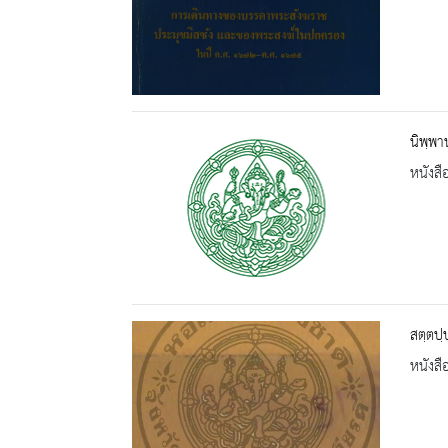
นิพฺพา
หนังสื
สตฺตปฺ
หนังสื