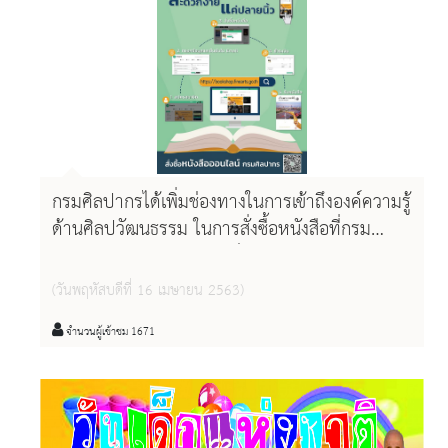
กรมศิลปากรได้เพิ่มช่องทางในการเข้าถึงองค์ความรู้
ด้านศิลปวัฒนธรรม ในการสั่งซื้อหนังสือที่กรม
ศิลปากรจัดพิมพ์ผ่านทางเว็บไซต์
http://bookshop.finearts.go.th/
(วันพฤหัสบดีที่ 16 เมษายน 2563)
จำนวนผู้เข้าชม 1671