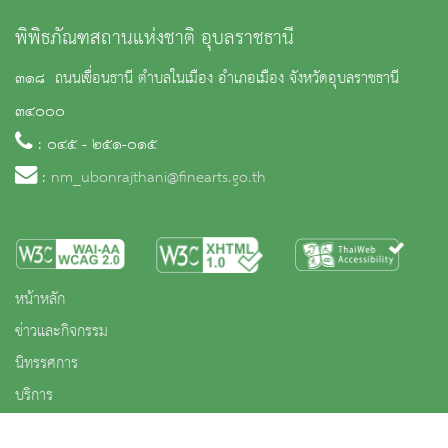
พิพิธภัณฑสถานแห่งชาติ อุบลราชธานี
๓๑๘ ถนนเขื่อนธานี ตำบลในเมือง อำเภอเมือง จังหวัดอุบลราชธานี
๓๔๐๐๐
: ๐๔๕ - ๒๕๑-๐๑๕
:
nm_ubonrajthani@finearts.go.th
หน้าหลัก
ข่าวและกิจกรรม
นิทรรศการ
บริการ
เกี่ยวกับหน่วยงาน