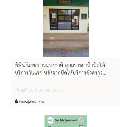
พิพิธภัณฑสถานแห่งชาติ อุบลราชธานี เปิดให้
บริการวันแรก หลังจากปิดให้บริการชั่วคราว
เนื่องจากสถานการณ์การแพร่ระบาดของเชื้อไวรัส
โคโรนา(Covid-๑๙)
(วันพุธที่ 20 พฤษภาคม 2563)
จำนวนผู้เข้าชม 1376