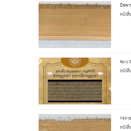
นิพฺพา
หนังสื
ชม.บ.
หนังสื
กจฺจา
หนังสื