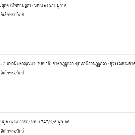
นสุตฺต (นิพพานสูตร) นพ.บ.615/1 ผูก1ค
ออิเล็กทรอนิกส์
557 มหานิปตวณฺณนา (ทสชาติ) ชาตกฎฺฐกถา ขุทฺทกนิกายฎฺฐกถา (สุวรรณสามชา
ออิเล็กทรอนิกส์
ยนมูล (นาม-การก) นพ.บ.747/จ/6 ผูก จ6
ออิเล็กทรอนิกส์