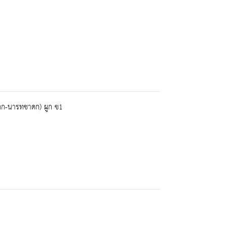
ดก-นารทชาดก) ผูก ข1