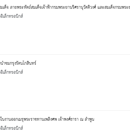
สมเด็จ ลายพระหัตถ์สมเด็จเจ้าฟ้ากรมพระยานริศรานุวัดติวงศ์ และสมเด็จกรมพ
ออิเล็กทรอนิกส์
อนำชมกรุงรัตนโกสินทร์
ออิเล็กทรอนิกส์
ึกในงานออกเมรุพระราชทานเพลิงศพ เจ้าพงศ์ธารา ณ ลำพูน
ออิเล็กทรอนิกส์