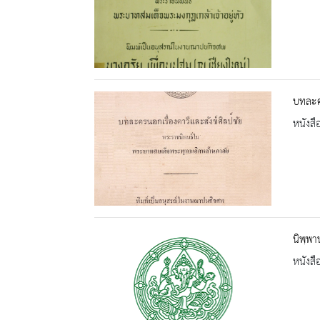
บทละคร
หนังสื
นิพฺพา
หนังสื