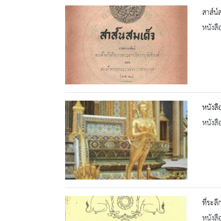
สาส์น์
หนังสื
หนังสื
หนังสื
ที่ระล
หนังสื