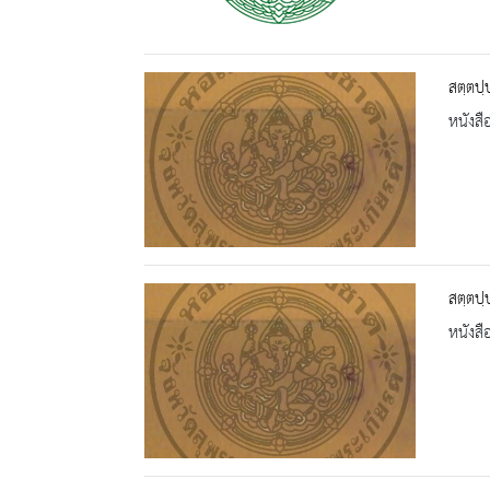
สตฺตปฺ
หนังสื
สตฺตปฺ
หนังสื