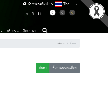
Thai
เว็บท่ากรมศิลปากร
เว็บท่ากรมศิลปากร
ก
ก
C
C
C
ก
บริการ
ติดต่อเรา
หน้าแรก
ค้นหา
ค้นหา
ค้นหาแบบละเอียด