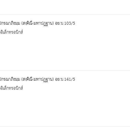
ปกรณาภิธมฺม (สงฺคิณี-มหาปฎฐาน) อย.บ.103/5
ออิเล็กทรอนิกส์
ปกรณาภิธมฺม (สงฺคิณี-มหาปฏฺฐาน) อย.บ.141/5
ออิเล็กทรอนิกส์