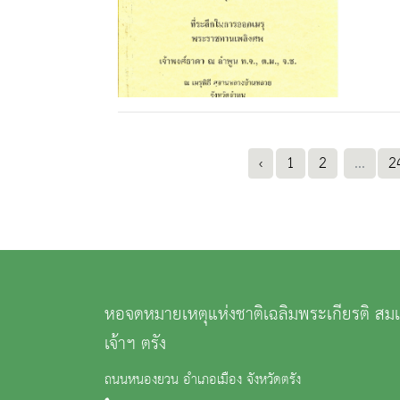
‹
1
2
...
2
หอจดหมายเหตุแห่งชาติเฉลิมพระเกียรติ สม
เจ้าฯ ตรัง
ถนนหนองยวน อำเภอเมือง จังหวัดตรัง