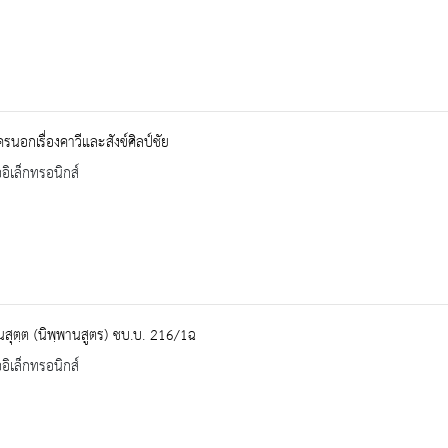
นอกเรื่องคาวีและสังข์ศิลป์ชัย
ออิเล็กทรอนิกส์
นสุตฺต (นิพฺพานสูตร) ชบ.บ. 216/1ฉ
ออิเล็กทรอนิกส์