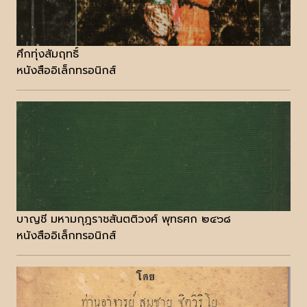
ศึกทุ่งสัมฤทธิ์
หนังสืออิเล็กทรอนิกส์
บาญชี มหามกุฎราชสันตติวงศ์ พุทธศก ๒๔๖๘
หนังสืออิเล็กทรอนิกส์