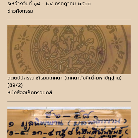
ระหว่างวันที่ ๑๘ - ๒๔ กรกฎาคม ๒๕๖๐
ข่าวกิจกรรม
สตฺตปฺปกรณาภิธมฺมเทศนา (เทศนาสังคิณี-มหาปัฏฐาน)
(89/2)
หนังสืออิเล็กทรอนิกส์