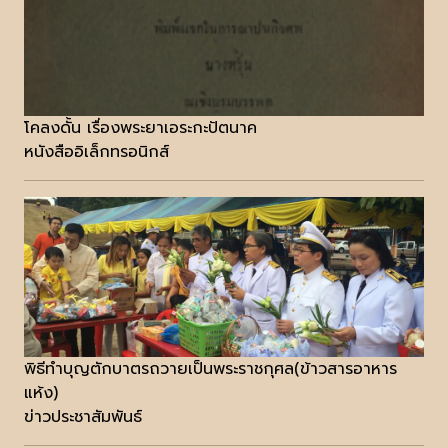
โคลงดั้น เรื่องพระยาเอระกะปัตนาค
หนังสืออิเล็กทรอนิกส์
พิธีทำบุญตักบาตรถวายเป็นพระราชกุศล(ข้าวสารอาหาร
แห้ง)
ข่าวประชาสัมพันธ์