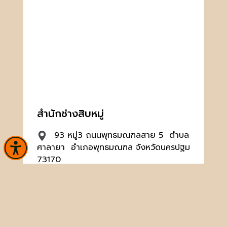
สำนักช่างสิบหมู่
93 หมู่3 ถนนพุทธมณฑลสาย 5 ตำบล
ศาลายา อำเภอพุทธมณฑล จังหวัดนครปฐม
73170
02-482-1365-6
artist10@finearts.go.th