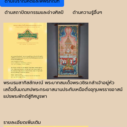
ด้านโบราณคดีและพิพิธภัณฑ์
ด้านสถาปัตยกรรมและช่างศิลป์
ด้านความรู้อื่นๆ
พระบรมสาทิสลักษณ์ พระบาทสมเด็จพระวชิรเกล้าเจ้าอยู่หัว
เสด็จขึ้นมณฑปพระกระยาสนานประทับเหนือตั่งอุทุมพรราชอาสน์
แปรพระพักต์สู่ทิศบูรพา
รายละเอียดเพิ่มเติม