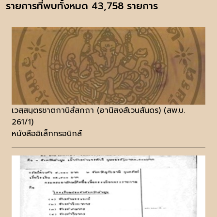
รายการที่พบทั้งหมด 43,758 รายการ
เวสฺสนฺตรชาตกานิสํสกถา (อานิสงส์เวนสันดร) (สพ.บ.
261/1)
หนังสืออิเล็กทรอนิกส์