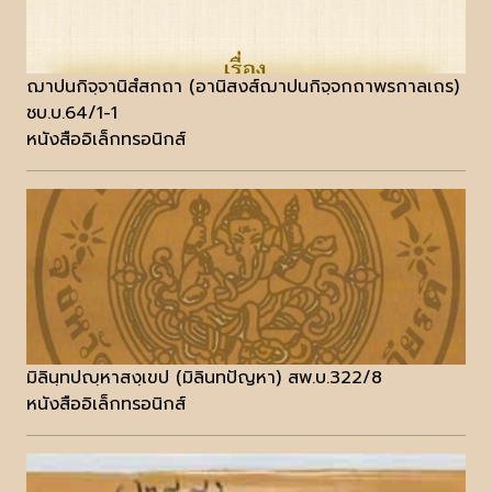
ฌาปนกิจฺจานิสํสกถา (อานิสงส์ฌาปนกิจฺจกถาพรกาลเถร)
ชบ.บ.64/1-1
หนังสืออิเล็กทรอนิกส์
มิลินฺทปญฺหาสงฺเขป (มิลินทปัญหา) สพ.บ.322/8
หนังสืออิเล็กทรอนิกส์