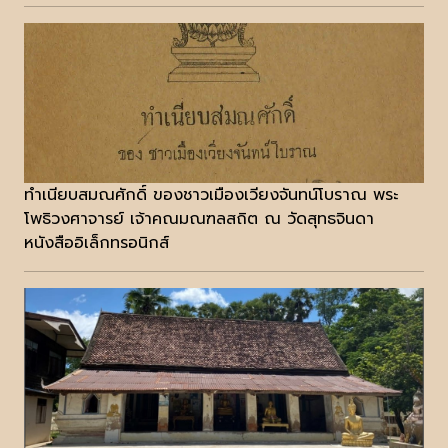
ทำเนียบสมณศักดิ์ ของชาวเมืองเวียงจันทน์โบราณ พระ
โพธิวงศาจารย์ เจ้าคณมณฑลสถิต ณ วัดสุทธจินดา
หนังสืออิเล็กทรอนิกส์