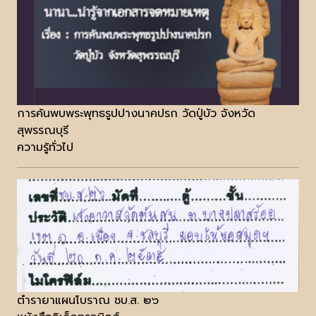
การค้นพบพระพุทธรูปปางนาคปรก วัดปู่บัว จังหวัด
สุพรรณบุรี
ความรู้ทั่วไป
ตำรายาแผนโบราณ ชบ.ส. ๒๖