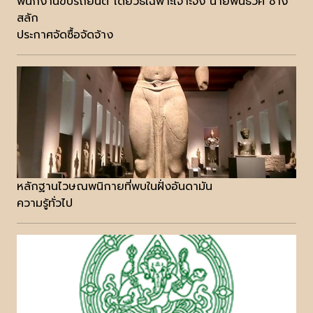
พนักงานขับรถยนต์ โดยวิธีเฉพาะเจาะจง นายพันธวิศ ช่าง
สลัก
ประกาศจัดซื้อจัดจ้าง
หลักฐานไวษณพนิกายที่พบในฝั่งอันดามัน
ความรู้ทั่วไป