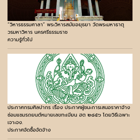
“วิหารธรรมศาลา” พระวิหารสมัยอยุธยา วัดพระมหาธาตุ
วรมหาวิหาร นครศรีธรรมราช
ความรู้ทั่วไป
ประกาศกรมศิลปากร เรื่อง ประกาศผู้ชนะการเสนอราคาจ้าง
ซ่อมแซมรถยนต์หมายเลขทะเบียน ฮต ๒๘๕๖ โดยวิธีเฉพาะ
เจาะจง.
ประกาศจัดซื้อจัดจ้าง