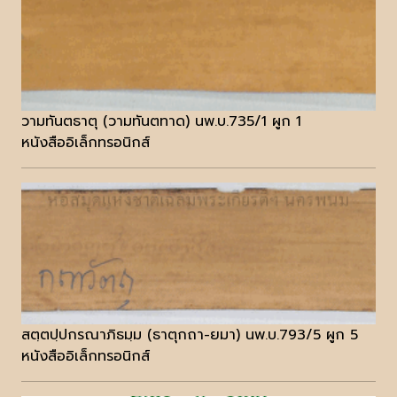
วามทันตธาตุ (วามทันตทาด) นพ.บ.735/1 ผูก 1
หนังสืออิเล็กทรอนิกส์
สตฺตปฺปกรณาภิธมฺม (ธาตุกถา-ยมา) นพ.บ.793/5 ผูก 5
หนังสืออิเล็กทรอนิกส์