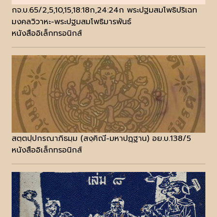
กจ.บ.65/2,5,10,15,18:18ก,24:24ก พระปฐมสมโพธิปริเฉท
มงคลวิวาหะ-พระปฐมสมโพธิมารพันธ์
หนังสืออิเล็กทรอนิกส์
สตฺตปฺปกรณาภิธมฺม (สงฺคิณี-มหาปฏฺฐาน) อย.บ.138/5
หนังสืออิเล็กทรอนิกส์