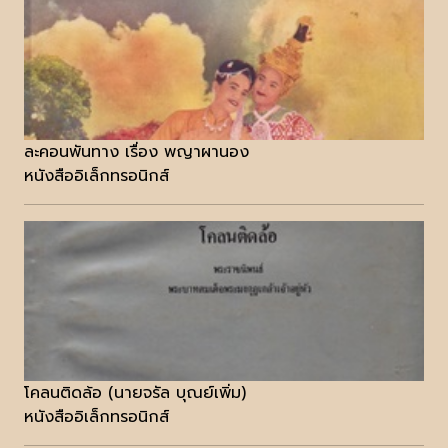
ละคอนพันทาง เรื่อง พญาผานอง
หนังสืออิเล็กทรอนิกส์
โคลนติดล้อ (นายจรัล บุณย์เพิ่ม)
หนังสืออิเล็กทรอนิกส์