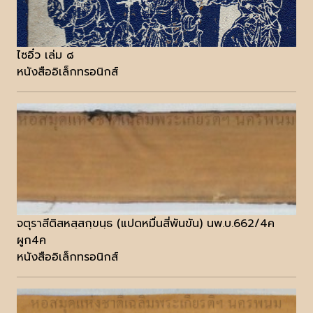
ไซอิ๋ว เล่ม ๘
หนังสืออิเล็กทรอนิกส์
จตุราสีติสหสฺสกฺขนฺธ (แปดหมื่นสี่พันขัน) นพ.บ.662/4ค
ผูก4ค
หนังสืออิเล็กทรอนิกส์