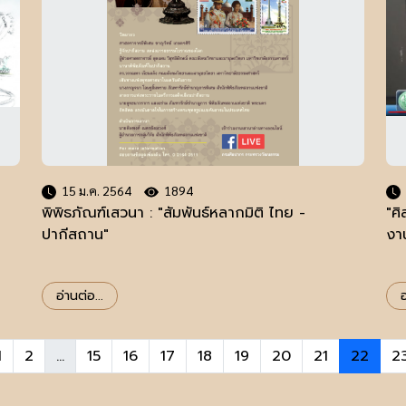
15 ม.ค. 2564
1894
พิพิธภัณฑ์เสวนา : "สัมพันธ์หลากมิติ ไทย -
"ศ
ปากีสถาน"
งา
อ่านต่อ...
อ
1
2
...
15
16
17
18
19
20
21
22
2