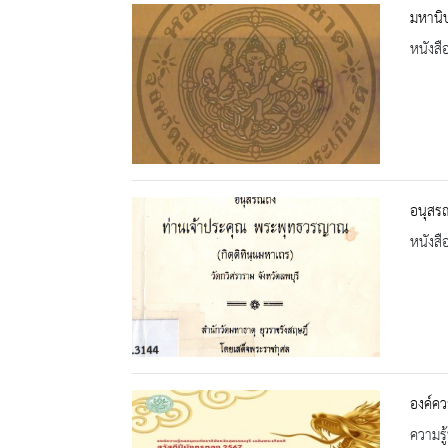
มหานิป
หนังสื
อนุสร
หนังสื
องค์คว
ความรู้