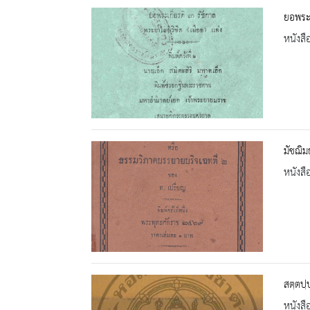
ยอพระเ
หนังสื
มัชฌิ
หนังสื
สตฺตปฺ
หนังสื