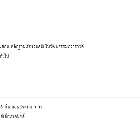
านขอม หลักฐานเรือร่วมสมัยในวัฒนธรรมทวาราวดี
ทั่วไป
68 คำกลอนประถม ก กา
ออิเล็กทรอนิกส์