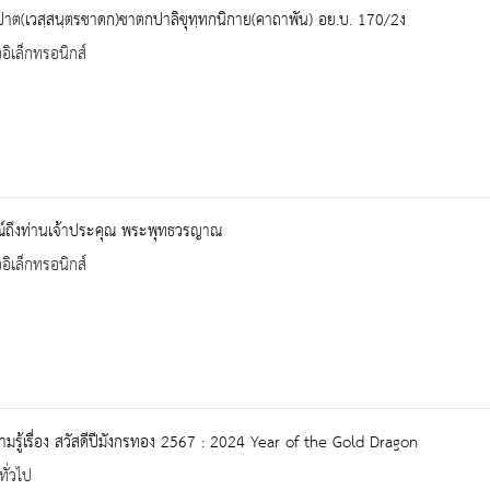
าต(เวสฺสนฺตรชาดก)ชาตกปาลิขุทฺทกนิกาย(คาถาพัน) อย.บ. 170/2ง
ออิเล็กทรอนิกส์
ณ์ถึงท่านเจ้าประคุณ พระพุทธวรญาณ
ออิเล็กทรอนิกส์
ามรู้เรื่อง สวัสดีปีมังกรทอง 2567 : 2024 Year of the Gold Dragon
ทั่วไป