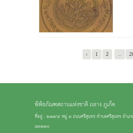
‹
1
2
...
2
พิพิธภัณฑสถานแห่งชาติ ถลาง ภูเก็ต
ที่อยู่ : ๒๑๗/๔ หมู่ ๓ ถนนศรีสุนทร ตำบลศรีสุนทร อำเภอ
๘๓๑๑๐