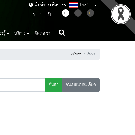
Thai
เว็บท่ากรมศิลปากร
เว็บท่ากรมศิลปากร
ก
ก
C
C
C
ก
รู้
บริการ
ติดต่อเรา
หน้าแรก
ค้นหา
ค้นหา
ค้นหาแบบละเอียด