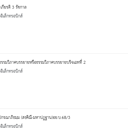
กียรติ 3 รัชกาล
ออิเล็กทรอนิกส์
มธรรมวิภาคบรรยายหรือธรรมวิภาคบรรยายบริจเฉทที่ 2
ออิเล็กทรอนิกส์
ปกรณาภิธมฺม (สงฺคิณี-มหาปฎฐาน)อย.บ.68/3
ออิเล็กทรอนิกส์