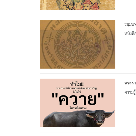
ธมฺมบ
หนังสื
พระรา
ความรู้