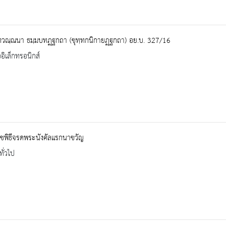
ทวณฺณนา ธมฺมบทฏฺฐกถา (ขุทฺทกนิกายฏฺฐกถา) อย.บ. 327/16
ออิเล็กทรอนิกส์
ชพิธีจรดพระนังคัลแรกนาขวัญ
ทั่วไป