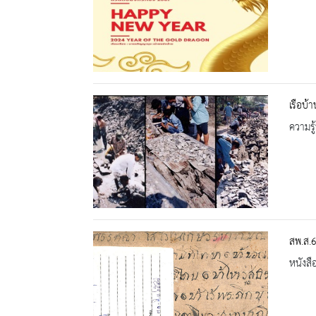
เรือบ้
ความรู้
สพ.ส.
หนังสื