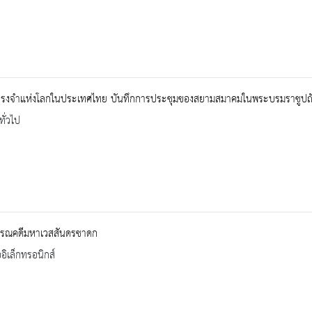
รงจำแห่งโลกในประเทศไทย บันทึกการประชุมของสยามสมาคมในพระบรมราชูปถั
ทั่วไป
วรรณคดีมหาเวสสันดรชาดก
ออิเล็กทรอนิกส์