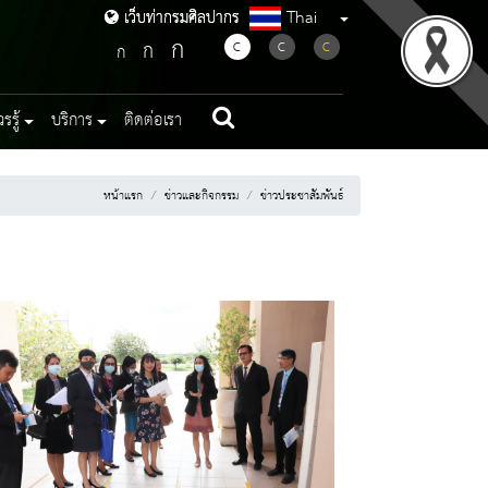
Thai
เว็บท่ากรมศิลปากร
เว็บท่ากรมศิลปากร
ก
ก
C
C
C
ก
รู้
บริการ
ติดต่อเรา
หน้าแรก
ข่าวและกิจกรรม
ข่าวประชาสัมพันธ์