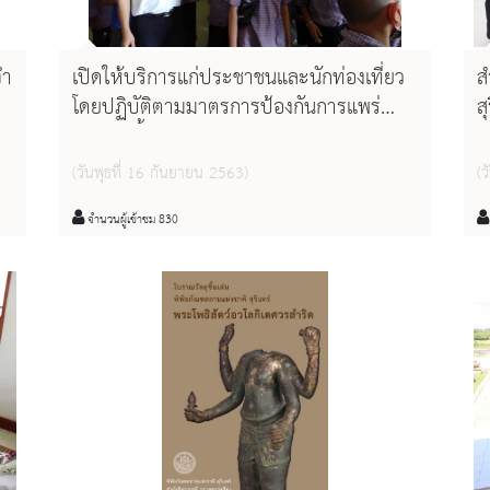
จำ
เปิดให้บริการแก่ประชาชนและนักท่องเที่ยว
ส
โดยปฏิบัติตามมาตรการป้องกันการแพร่
ส
ระบาดเชื้อไวรัสโคโรน่า - ๑๙ (COVID - 19)
ระหว่างวันที่ ๑๐ - ๑๓ กันยายน พ.ศ.๒๕๖๓
(วันพุธที่ 16 กันยายน 2563)
(ว
จำนวนผู้เข้าชม 830