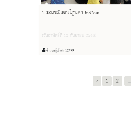
ประเพณีแซนโฎนตา ๒๕๖๓
(วันอาทิตย์ที่ 13 กันยายน 2563)
จำนวนผู้เข้าชม 12499
‹
1
2
..