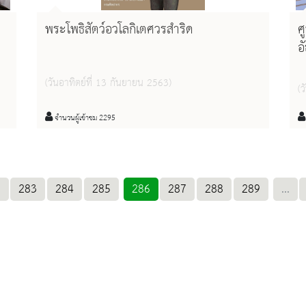
พระโพธิสัตว์อวโลกิเตศวรสำริด
ศ
อ
(วันอาทิตย์ที่ 13 กันยายน 2563)
(ว
จำนวนผู้เข้าชม 2295
.
283
284
285
286
287
288
289
...