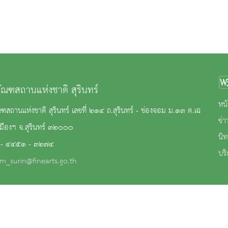
ภัณฑสถานแห่งชาติ สุรินทร์
หน้
ณฑสถานแห่งชาติ สุรินทร์ เลขที่ ๒๑๔ ถ.สุรินทร์ - ช่องจอม ม.๑๓ ต.เฉ
ข่
เมืองฯ จ.สุรินทร์ ๓๒๐๐๐
นิ
 - ๔๔๕๑ - ๓๒๗๔
บริ
m_surin@finearts.go.th
้เข้าชม 248,504 คน