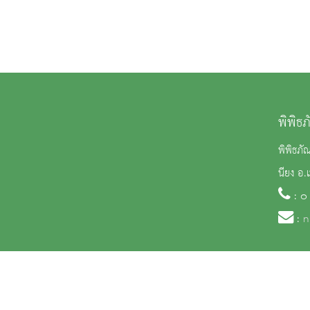
พิพิธ
พิพิธภั
นียง อ.
: ๐
:
n
จำนวนผู