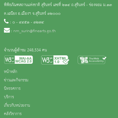
พิพิธภัณฑสถานแห่งชาติ สุรินทร์ เลขที่ ๒๑๔ ถ.สุรินทร์ - ช่องจอม ม.๑๓
ต.เฉนียง อ.เมืองฯ จ.สุรินทร์ ๓๒๐๐๐
: ๐ - ๔๔๕๑ - ๓๒๗๔
:
nm_surin@finearts.go.th
จำนวนผู้เข้าชม 248,534 คน
หน้าหลัก
ข่าวและกิจกรรม
นิทรรศการ
บริการ
เกี่ยวกับหน่วยงาน
คลังวิชาการ