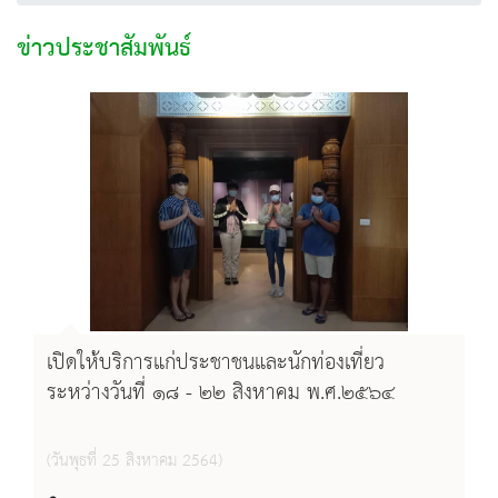
ข่าวประชาสัมพันธ์
เปิดให้บริการแก่ประชาชนและนักท่องเที่ยว
ระหว่างวันที่ ๑๘ - ๒๒ สิงหาคม พ.ศ.๒๕๖๔
(วันพุธที่ 25 สิงหาคม 2564)