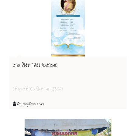
๑๒ สิงหาคม ๒๕๖๔
(วันศุกร์ที่ 06 สิงหาคม 2564)
จำนวนผู้เข้าชม 1343