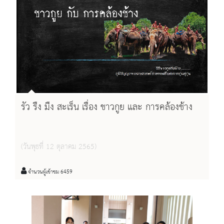
รัว รืง มืง สะเร็น เรื่อง ชาวกูย และ การคล้องช้าง
(วันพุธที่ 12 ตุลาคม 2565)
จำนวนผู้เข้าชม 6459