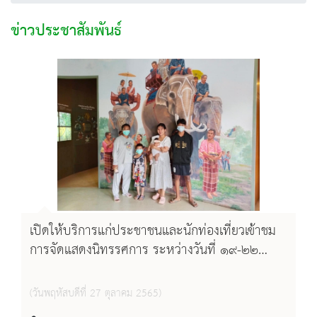
ข่าวประชาสัมพันธ์
เปิดให้บริการแก่ประชาชนและนักท่องเที่ยวเข้าชม
การจัดแสดงนิทรรศการ ระหว่างวันที่ ๑๙-๒๒
ตุลาคม พ.ศ. ๒๕๖๕
(วันพฤหัสบดีที่ 27 ตุลาคม 2565)