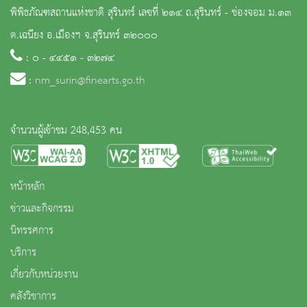
พิพิธภัณฑสถานแห่งชาติ สุรินทร์ เลขที่ ๒๑๔ ถ.สุรินทร์ - ช่องจอม ม.๑๓
ต.เฉนียง อ.เมืองฯ จ.สุรินทร์ ๓๒๐๐๐
: ๐ - ๔๔๕๑ - ๓๒๗๔
:
nm_surin@finearts.go.th
จำนวนผู้เข้าชม 248,453 คน
หน้าหลัก
ข่าวและกิจกรรม
นิทรรศการ
บริการ
เกี่ยวกับหน่วยงาน
คลังวิชาการ