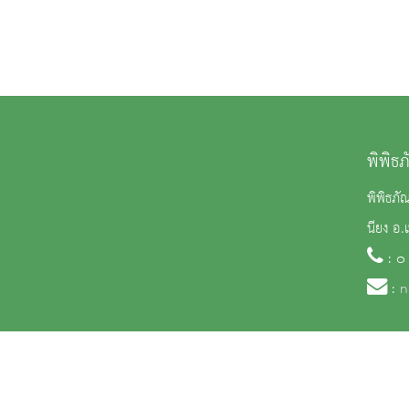
พิพิธ
พิพิธภั
นียง อ.
: ๐
:
n
จำนวนผู