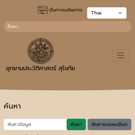
เว็บท่ากรมศิลปากร
อุทยานประวัติศาสตร์ สุโขทัย
ค้นหา
ค้นหา
ค้นหาแบบละเอียด