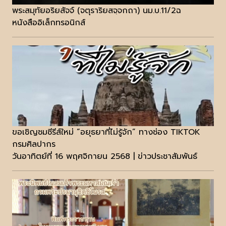
พระสมุทัยอริยสัจจ์ (จตุราริยสจฺจกถา) นม.บ.11/2ฉ
หนังสืออิเล็กทรอนิกส์
ขอเชิญชมซีรีส์ใหม่ “อยุธยาที่ไม่รู้จัก” ทางช่อง TIKTOK
กรมศิลปากร
วันอาทิตย์ที่ 16 พฤศจิกายน 2568 | ข่าวประชาสัมพันธ์