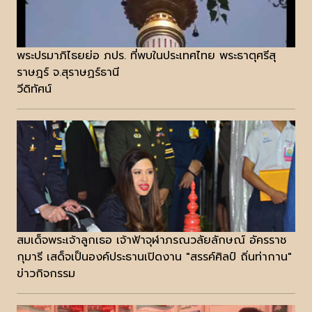
พระปรมาภิไธยย่อ ภปร. ที่พบในประเทศไทย พระธาตุศรีสุ
ราษฎร์ จ.สุราษฏร์ธานี
วีดิทัศน์
สมเด็จพระเจ้าลูกเธอ เจ้าฟ้าจุฬาภรณวลัยลักษณ์ อัครราช
กุมารี เสด็จเป็นองค์ประธานเปิดงาน "สรรค์ศิลป์ ถิ่นท่ากาน"
ข่าวกิจกรรม