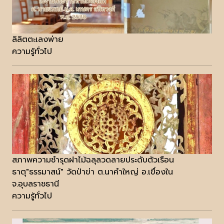
ลิลิตตะเลงพ่าย
ความรู้ทั่วไป
สภาพความชำรุดฝาไม้ฉลุลวดลายประดับตัวเรือน
ธาตุ"ธรรมาสน์" วัดป่าข่า ต.นาคำใหญ่ อ.เขื่องใน
จ.อุบลราชธานี
ความรู้ทั่วไป