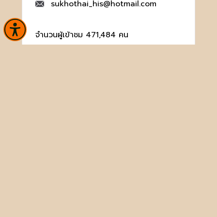
sukhothai_his@hotmail.com
จำนวนผู้เข้าชม 471,484 คน
หน้าหลัก
ข่าวและกิจกรรม
นิทรรศการ
บริการ
เกี่ยวกับหน่วยงาน
คลังวิชาการ
ประชาชนควรรู้
ติดต่อเรา