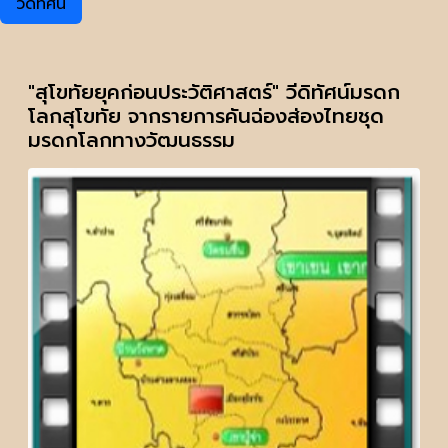
วีดิทัศน์
"สุโขทัยยุคก่อนประวัติศาสตร์" วีดิทัศน์มรดก
โลกสุโขทัย จากรายการคันฉ่องส่องไทยชุด
มรดกโลกทางวัฒนธรรม