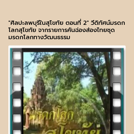
"ศิลปะลพบุรีในสุโขทัย ตอนที่ 2" วีดิทัศน์มรดก
โลกสุโขทัย จากรายการคันฉ่องส่องไทยชุด
มรดกโลกทางวัฒนธรรม