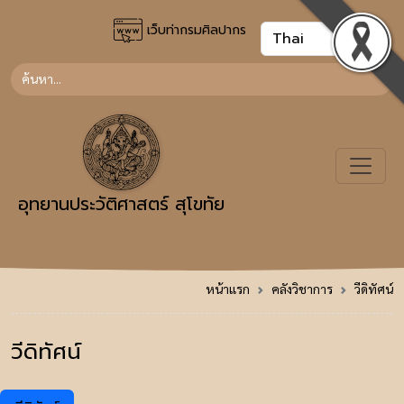
เว็บท่ากรมศิลปากร
อุทยานประวัติศาสตร์ สุโขทัย
หน้าแรก
คลังวิชาการ
วีดิทัศน์
วีดิทัศน์