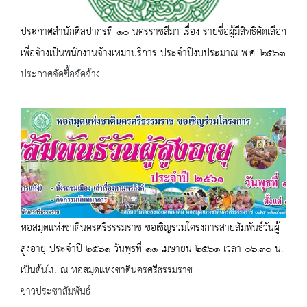
ประกาศสำนักศิลปากรที่ ๑๐ นครราชสีมา เรื่อง รายชื่อผู้มีสิทธิคัดเลือก
เพื่อจ้างเป็นพนักงานจ้างเหมาบริการ ประจำปีงบประมาณ พ.ศ. ๒๕๖๓
ประกาศจัดซื้อจัดจ้าง
หอสมุดแห่งชาตินครศรีธรรมราช ขอเชิญร่วมโครงการสายสัมพันธ์วันผู้
สูงอายุ ประจำปี ๒๕๖๑ วันพุธที่ ๑๑ เมษายน ๒๕๖๑ เวลา ๐๖.๓๐ น.
เป็นต้นไป ณ หอสมุดแห่งชาตินครศรีธรรมราช
ข่าวประชาสัมพันธ์