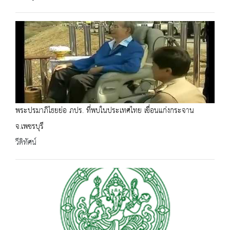
พระปรมาภิไธยย่อ ภปร. ที่พบในประเทศไทย เขื่อนแก่งกระจาน
จ.เพชรบุรี
วีดิทัศน์