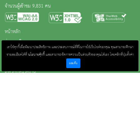
จำนวนผู้เข้าชม 9,831 คน
หน้าหลัก
ข่าวและกิจกรรม
เราใช้คุกกี้เพื่อพัฒนาประสิทธิภาพ และประสบการณ์ที่ดีในการใช้เว็บไซต์ของคุณ คุณสามารถศึกษา
นิทรรศการ
รายละเอียดได้ที่
นโยบายคุ้กกี้
และสามารถจัดการความเป็นส่วนตัวของคุณได้เอง โดยคลิกที่ปุ่มตั้งค่า
บริการ
ยอมรับ
เกี่ยวกับหน่วยงาน
คลังวิชาการ
ประชาชนควรรู้
ติดต่อเรา