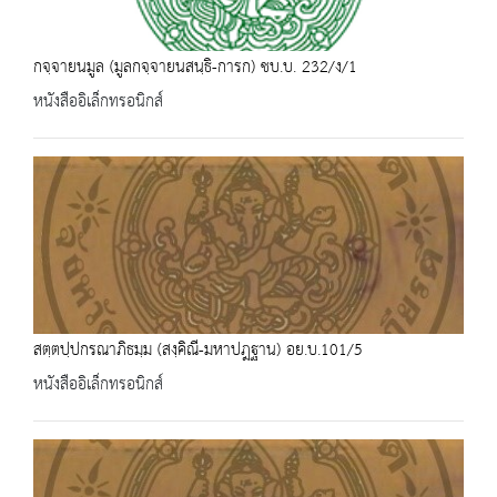
กจฺจายนมูล (มูลกจฺจายนสนฺธิ-การก) ชบ.บ. 232/ง/1
หนังสืออิเล็กทรอนิกส์
สตฺตปฺปกรณาภิธมฺม (สงฺคิณี-มหาปฎฐาน) อย.บ.101/5
หนังสืออิเล็กทรอนิกส์