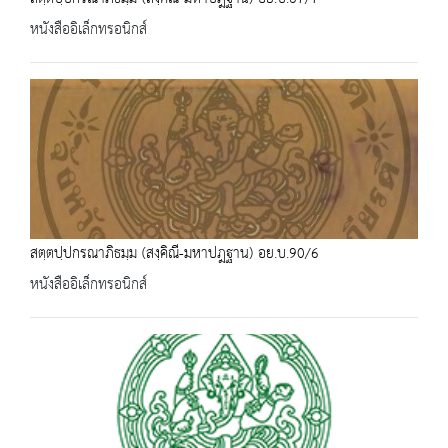
หนังสืออิเล็กทรอนิกส์
สตฺตปฺปกรณาภิธมฺม (สงฺคิณี-มหาปฎฐาน) อย.บ.90/6
หนังสืออิเล็กทรอนิกส์