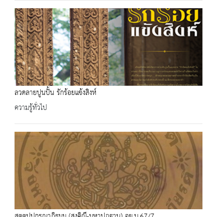
ลวดลายปูนปั้น รักร้อยแข้งสิงห์
ความรู้ทั่วไป
สตฺตปฺปกรณาภิธมฺม (สงฺคิณี-มหาปฎฐาน) อย.บ.67/7