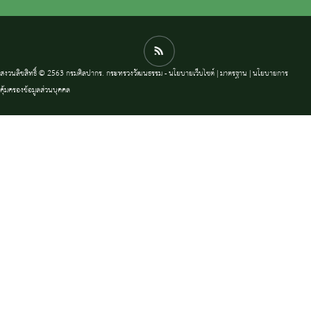
สงวนลิขสิทธิ์ © 2563 กรมศิลปากร. กระทรวงวัฒนธรรม -
นโยบายเว็บไซต์
|
มาตรฐาน
|
นโยบายการ
คุ้มครองข้อมูลส่วนบุคคล