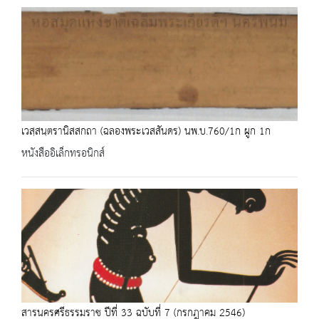
เวสฺสนฺตรานิสสกถา (ฉลองพระเวสสันดร) นพ.บ.760/1ก ผูก 1ก
หนังสืออิเล็กทรอนิกส์
สารนครศรีธรรมราช ปีที่ 33 ฉบับที่ 7 (กรกฎาคม 2546)