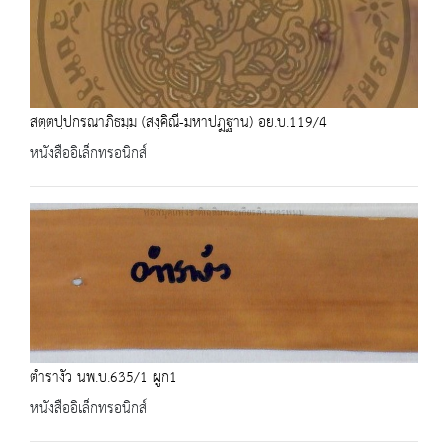
สตฺตปฺปกรณาภิธมฺม (สงฺคิณี-มหาปฎฐาน) อย.บ.119/4
หนังสืออิเล็กทรอนิกส์
ตำรางัว นพ.บ.635/1 ผูก1
หนังสืออิเล็กทรอนิกส์