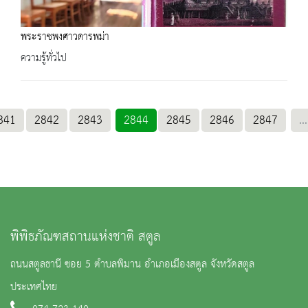
พระราชพงศาวดารพม่า
ความรู้ทั่วไป
841
2842
2843
2844
2845
2846
2847
...
พิพิธภัณฑสถานแห่งชาติ สตูล
ถนนสตูลธานี ซอย 5 ตำบลพิมาน อำเภอเมืองสตูล จังหวัดสตูล
ประเทศไทย