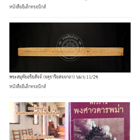
หนังสืออิเล็กทรอนิกส์
พระสมุทัยอริยสัจจ์ (จตุราริยสจฺจกถา) นม.บ.11/2ช
หนังสืออิเล็กทรอนิกส์