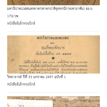
มหานิปาต(เวสฺสนฺตรชาดก)ชาตกปาลิขุทฺทกนิกาย(คาถาพัน) อย.บ.
170/1ฆ
หนังสืออิเล็กทรอนิกส์
วิทยาจารย์ ปีที่ 53 มกราคม 2497 ฉบับที่ 1
หนังสืออิเล็กทรอนิกส์