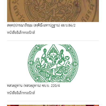
สตฺตปฺปกรณาภิธมฺม (สงฺคิณี-มหาปฎฐาน) อย.บ.86/2
หนังสืออิเล็กทรอนิกส์
ทสวตฺถุทาน (ทสวตฺถุทาน) ชบ.บ. 220/4
หนังสืออิเล็กทรอนิกส์