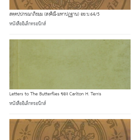
สตฺตปฺปกรณาภิธมฺม (สงฺคิณี-มหาปฎฐาน) อย.บ.64/5
หนังสืออิเล็กทรอนิกส์
Letters to The Butterflies ของ Carlton H. Terris
หนังสืออิเล็กทรอนิกส์