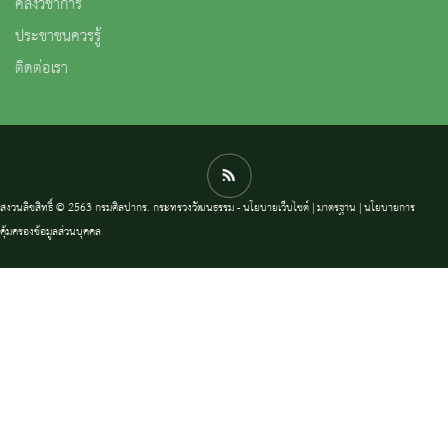
คลังวิชาการ
ประชาชนควรรู้
ติดต่อเรา
สงวนลิขสิทธิ์ © 2563 กรมศิลปากร. กระทรวงวัฒนธรรม -
นโยบายเว็บไซต์
|
มาตรฐาน
|
นโยบายการ
คุ้มครองข้อมูลส่วนบุคคล