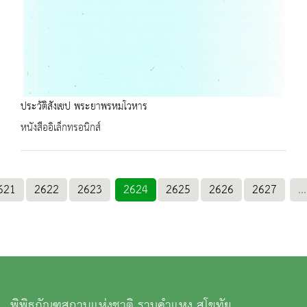
ประวัติสังเขป พระยาพรหมโวหาร
หนังสืออิเล็กทรอนิกส์
621
2622
2623
2624
2625
2626
2627
...
พิพิธภัณฑสถานแห่งชาติ รามคำแหง สุโขทัย