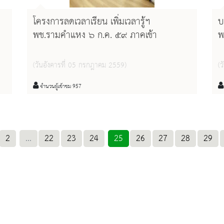
โครงการลดเวลาเรียน เพิ่มเวลารู้ฯ
บ
พช.รามคำแหง ๖ ก.ค. ๕๙ ภาคเช้า
พ
(วันอังคารที่ 05 กรกฎาคม 2559)
(ว
จำนวนผู้เข้าชม 957
2
...
22
23
24
25
26
27
28
29