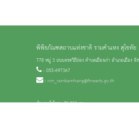
พิพิธภัณฑสถานแห่งชาติ รามคำแหง สุโขทัย
778 หมู่ 3 ถนนจรดวิถีถ่อง ตำบลเมืองเก่า อำเภอเมือง จัง
: 055-697367
:
nm_ramkamhang@finearts.go.th
จำนวนผู้เข้าชม 70,853 คน
สงวนลิขสิทธิ์ © 2563 กรมศิลปากร. กระทรวงวัฒนธรรม -
นโยบายเว็บไซต์
|
มาตรฐ