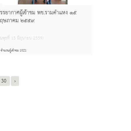
รรยากาศผู้เข้าชม พช.รามคำแหง ๑๕
ฤษภาคม ๒๕๕๙
ันพุธที่ 15 มิถุนายน 2559)
จำนวนผู้เข้าชม 1021
30
›