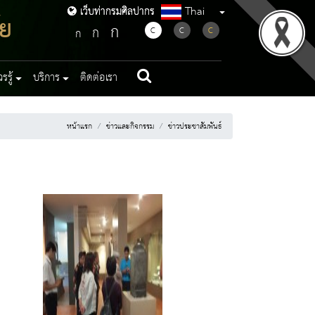
Thai
เว็บท่ากรมศิลปากร
เว็บท่ากรมศิลปากร
ัย
ก
ก
C
C
C
ก
รู้
บริการ
ติดต่อเรา
หน้าแรก
ข่าวและกิจกรรม
ข่าวประชาสัมพันธ์