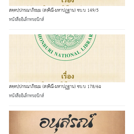
สตฺตปฺปกรณาภิธมฺม (สงฺคิณี-มหาปฎฺฐาน) ชบ.บ 149/5
หนังสืออิเล็กทรอนิกส์
สตฺตปฺปกรณาภิธมฺม (สงฺคิณี-มหาปฎฺฐาน) ชบ.บ 178/6ฉ
หนังสืออิเล็กทรอนิกส์