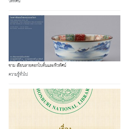
วีดิทัศน์
ชาม เขียนลายดอกโบตั๋นและทิวทัศน์
ความรู้ทั่วไป