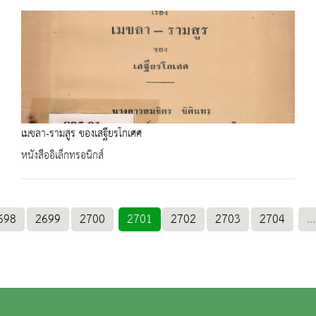
เมขลา-รามสูร ของเสฐียรโกเศศ
หนังสืออิเล็กทรอนิกส์
698
2699
2700
2701
2702
2703
2704
...