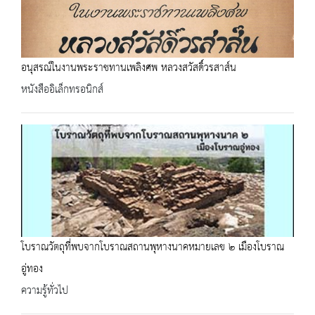
อนุสรณ์ในงานพระราชทานเพลิงศพ หลวงสวัสดิ์วรสาส์น
หนังสืออิเล็กทรอนิกส์
โบราณวัตถุที่พบจากโบราณสถานพุหางนาคหมายเลข ๒ เมืองโบราณ
อู่ทอง
ความรู้ทั่วไป