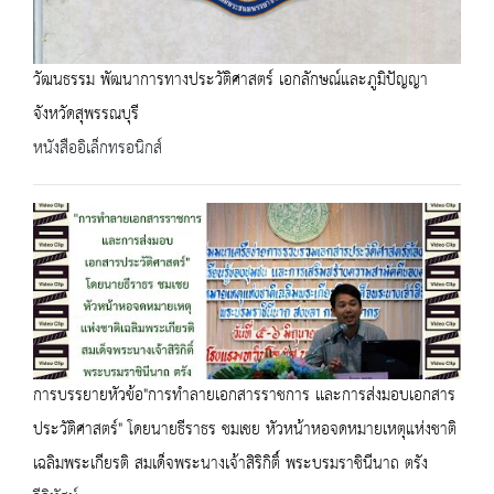
วัฒนธรรม พัฒนาการทางประวัติศาสตร์ เอกลักษณ์และภูมิปัญญา
จังหวัดสุพรรณบุรี
หนังสืออิเล็กทรอนิกส์
การบรรยายหัวข้อ"การทำลายเอกสารราชการ เเละการส่งมอบเอกสาร
ประวัติศาสตร์" โดยนายธีราธร ชมเชย หัวหน้าหอจดหมายเหตุแห่งชาติ
เฉลิมพระเกียรติ สมเด็จพระนางเจ้าสิริกิติ์ พระบรมราชินีนาถ ตรัง