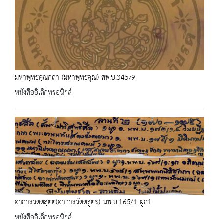
มหาพุทธคุณกถา (มหาพุทธคุณ) สพ.บ.345/9
หนังสืออิเล็กทรอนิกส์
อาการวตฺตสุตฺต(อาการวัตตสูตร) นพ.บ.165/1 ผูก1
หนังสืออิเล็กทรอนิกส์