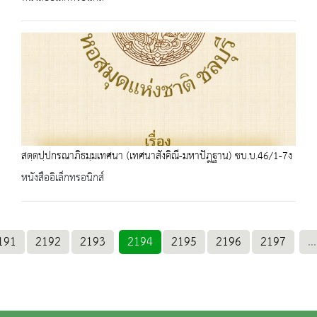
สตฺตปฺปกรณาภิธมฺมเทศนา (เทศนาสังคิณี-มหาปัฎฐาน) ชบ.บ.46/1-7ง
หนังสืออิเล็กทรอนิกส์
191
2192
2193
2194
2195
2196
2197
...