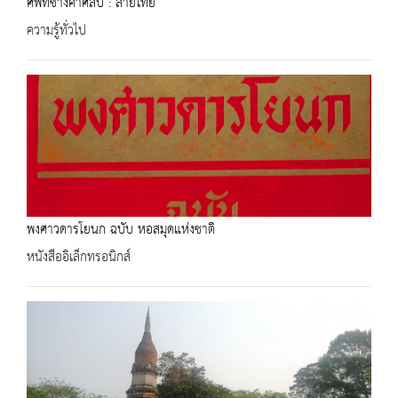
ศัพท์ช่างคำศิลป์ : ลายไทย
ความรู้ทั่วไป
พงศาวดารโยนก ฉบับ หอสมุดแห่งชาติ
หนังสืออิเล็กทรอนิกส์