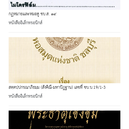
กฏหมายและหมอดู ชบ.ส. ๑๔
หนังสืออิเล็กทรอนิกส์
สตฺตปฺปกรณาภิธมฺม (สังคิณี-มหาปัฎฐาน) เลขที่ ชบ.บ.19/1-3
หนังสืออิเล็กทรอนิกส์