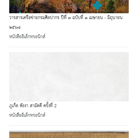
วารสารเครือข่ายกรมศิลปากร ปีที่ ๓ ฉบับที่ ๑ เมษายน - มิถุนายน
๒๕๖๘
หนังสืออิเล็กทรอนิกส์
ภูเก็ต พังงา สามัคคี ครั้งที่ 2
หนังสืออิเล็กทรอนิกส์