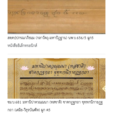
สตฺตปฺปกรณาภิธมฺม (กลาวัตถุ-มหาปัฎฐาน) นพ.บ.656/5 ผูก5
หนังสืออิเล็กทรอนิกส์
ชม.บ.681 มหานิปาตวณฺณนา (ทสชาติ) ชาดกฏฺฐกถา ขุทฺทกนิกายฏฺฐ
กถา (เตมิย-วิธุรบัณฑิต) ผูก ค5