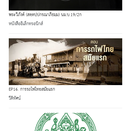
พระวิภังค์ (สตฺตปฺปกรณาภิธมฺม) นม.บ.19/2ก
หนังสืออิเล็กทรอนิกส์
EP16. การรถไฟไทยสมัยแรก
วีดิทัศน์