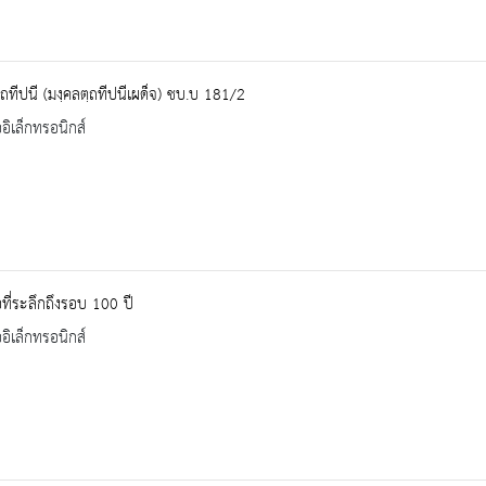
ฺถทีปนี (มงฺคลตฺถทีปนีเผด็จ) ชบ.บ 181/2
ออิเล็กทรอนิกส์
อที่ระลึกถึงรอบ 100 ปี
ออิเล็กทรอนิกส์