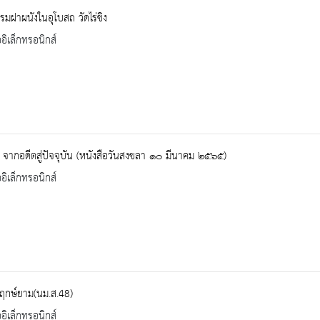
รมฝาผนังในอุโบสถ วัดไร่ขิง
ออิเล็กทรอนิกส์
จากอดีตสู่ปัจจุบัน (หนังสือวันสงขลา ๑๐ มีนาคม ๒๕๖๕)
ออิเล็กทรอนิกส์
ฤกษ์ยาม(นม.ส.48)
ออิเล็กทรอนิกส์