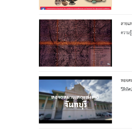
ลายแท
ความรู้
หอจดหม
วีดิทัศน