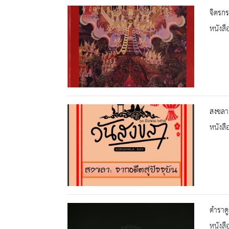
จิตรกร
หนังสื
สงขลา 
หนังสื
ตำราดู
หนังสื