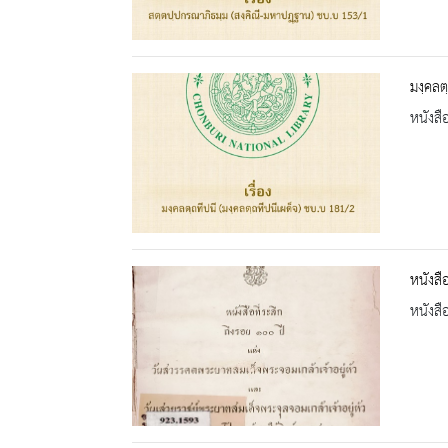
มงฺคลต
หนังสื
หนังสื
หนังสื