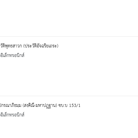
วัติพุทธสาวก (ประวัติอัจฉริยเถระ)
ออิเล็กทรอนิกส์
ปกรณาภิธมฺม (สงฺคิณี-มหาปฎฺฐาน) ชบ.บ 153/1
ออิเล็กทรอนิกส์