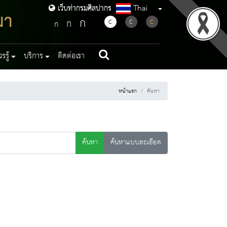
Thai
เว็บท่ากรมศิลปากร
เว็บท่ากรมศิลปากร
มา
ก
ก
C
C
C
ก
รู้
บริการ
ติดต่อเรา
หน้าแรก
ค้นหา
ค้นหา
ค้นหาแบบละเอียด