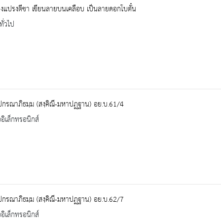
งแปรงตีชา เขียนลายบนเคลือบ เป็นลายดอกโบตั๋น
ทั่วไป
ปกรณาภิธมฺม (สงฺคิณี-มหาปฏฺฐาน) อย.บ.61/4
ออิเล็กทรอนิกส์
ปกรณาภิธมฺม (สงฺคิณี-มหาปฏฺฐาน) อย.บ.62/7
ออิเล็กทรอนิกส์