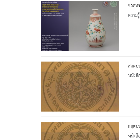
ขวดทร
ความรู้
สตฺตปฺ
หนังสื
สตฺตปฺ
หนังสื