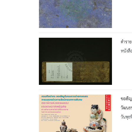
ตำรายา
หนังสื
ขอเชิ
วัฒนธ
วันพุธ