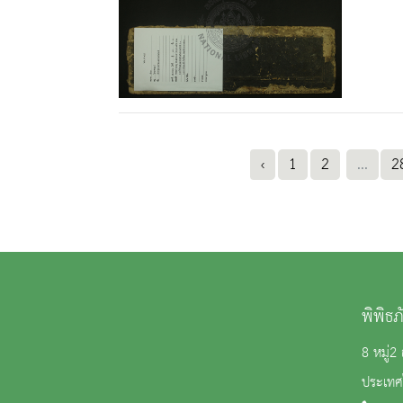
‹
1
2
...
2
พิพิธ
8 หมู่
ประเทศ