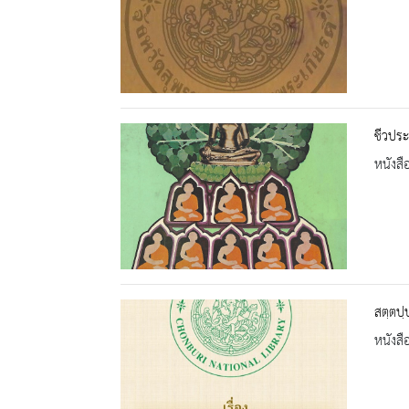
ชีวประ
หนังสื
สตฺตปฺ
หนังสื