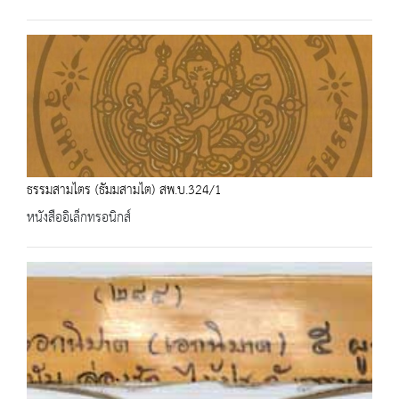
ธรรมสามไตร (ธัมมสามไต) สพ.บ.324/1
หนังสืออิเล็กทรอนิกส์