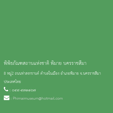
พิพิธภัณฑสถานแห่งชาติ พิมาย นครราชสีมา
8 หมู่2 ถนนท่าสงกรานต์ ตำบลในเมือง อำเภอพิมาย จ.นครราชสีมา
ประเทศไทย
: ๐๔๔-๔๗๑๑๖๗
:
Phimaimuseum@hotmail.com