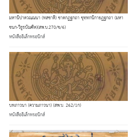
มหานิปาตวณฺณนา (ทสชาติ) ชาตกฏฐกถา ขุทฺทกนิกายฏฐกถา (มหา
ชนก-วิธูรบัณฑิต)(สพ.บ.270/ข/6)
หนังสืออิเล็กทรอนิกส์
บทภาวนา (ความภาวนา) (สพ.บ. 262/1ก)
หนังสืออิเล็กทรอนิกส์