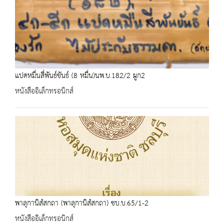
แปดหมื่นสี่พันธ์ขันธ์ (8 หมื่น)นพ.บ.182/2 ผูก2
หนังสืออิเล็กทรอนิกส์
พาลุกานิสํสกถา (พาลุกานิสํสกถา) ชบ.บ.65/1-2
หนังสืออิเล็กทรอนิกส์