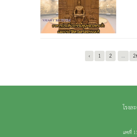
‹
1
2
...
2
โรงละ
เลขที่ 