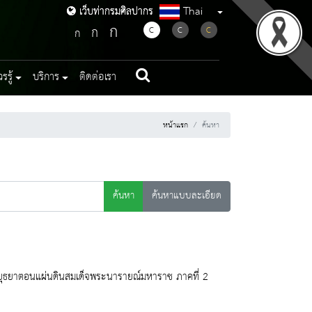
Thai
เว็บท่ากรมศิลปากร
เว็บท่ากรมศิลปากร
ก
ก
C
C
C
ก
รู้
บริการ
ติดต่อเรา
หน้าแรก
ค้นหา
ค้นหา
ค้นหาแบบละเอียด
งศรีอยุธยาตอนแผ่นดินสมเด็จพระนารายณ์มหาราช ภาคที่ 2