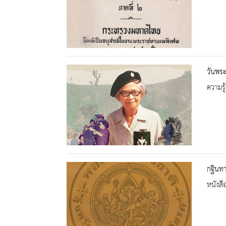
วันพร
ความรู้
กฐินทา
หนังสื