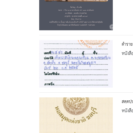
ตำราย
หนังสื
สตฺตปฺ
หนังสื