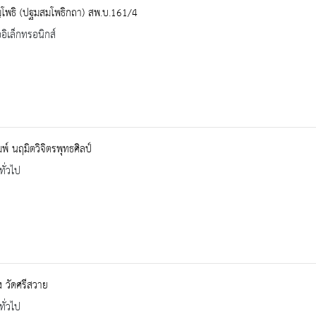
ฺโพธิ (ปฐมสมโพธิกถา) สพ.บ.161/4
ออิเล็กทรอนิกส์
พ์ นฤมิตวิจิตรพุทธศิลป์
ทั่วไป
ง วัดศรีสวาย
ทั่วไป