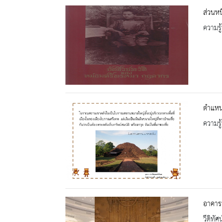
ส่วนห
ความรู้
ตำแหน
ความรู้
อาคารป
วีดิทัศน