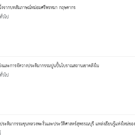
นึ่งจากบทสัมภาษณ์หม่อมศรีพรหมา กฤษดากร
ทั่วไป
่งและการจัดวางประติมากรรมปูนปั้นโบราณสถานเขาคลังใน
ทั่วไป
ระติมากรรมขุนหลวงพะงั่วและประวัติศาสตร์สุพรรณบุรี แหล่งเรียนรู้แห่งใหม่ขอ
์