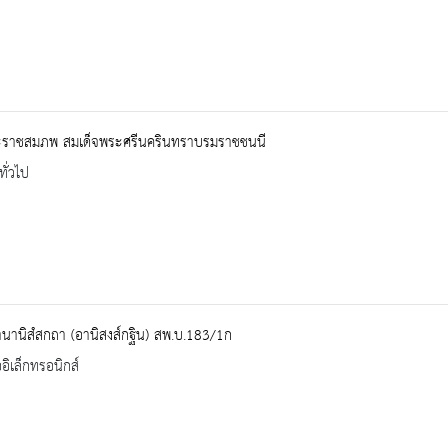
ะราชสมภพ สมเด็จพระศรีนครินทราบรมราชชนนี
ทั่วไป
นานิสํสกถา (อานิสงส์กฐิน) สพ.บ.183/1ก
ออิเล็กทรอนิกส์