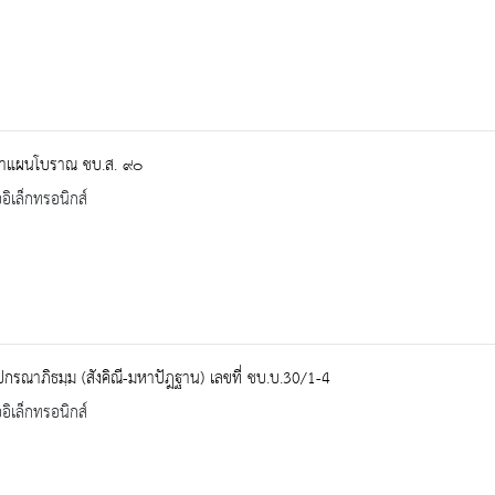
าแผนโบราณ ชบ.ส. ๙๐
ออิเล็กทรอนิกส์
ปกรณาภิธมฺม (สังคิณี-มหาปัฎฐาน) เลขที่ ชบ.บ.30/1-4
ออิเล็กทรอนิกส์