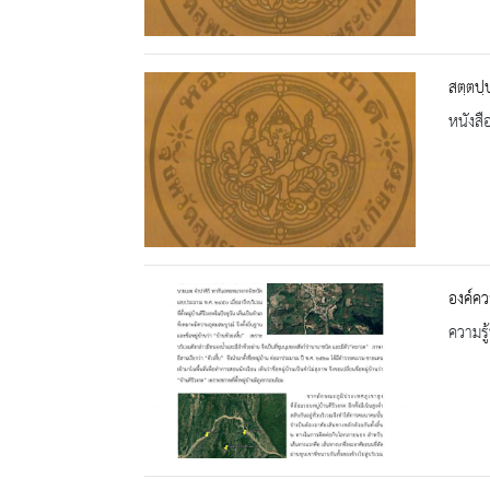
สตฺตปฺ
หนังสื
องค์คว
ความรู้