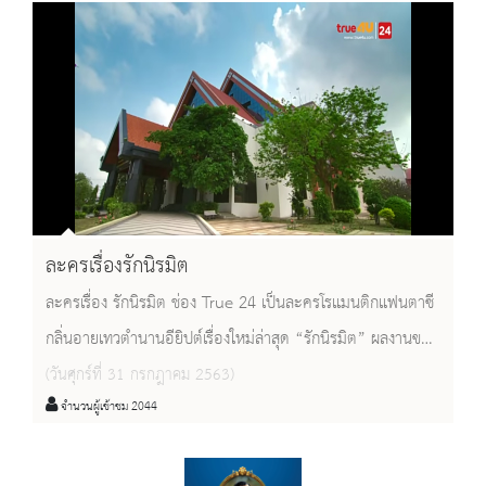
ละครเรื่องรักนิรมิต
ละครเรื่อง รักนิรมิต ช่อง True 24 เป็นละครโรแมนติกแฟนตาซี
กลิ่นอายเทวตำนานอียิปต์เรื่องใหม่ล่าสุด “รักนิรมิต” ผลงานของ
ผู้จัดและผู้กำกับคนเก่ง ต้อ-มารุต สาโรวาท โดยเนื้อเรื่องดัดแปลง
(วันศุกร์ที่ 31 กรกฎาคม 2563)
จำนวนผู้เข้าชม 2044
จากโอเปร่าโด่งดังเรื่อง “ไอด้า” ความรักของแม่ทัพอิยิปต์ราดาเม
ซกับนางทาสไอด้า ที่กลายเป็นโศกนาฏกรรมสุดสะเทือนใจ ได้ถูก
นำมาขยายไอเดียต่อว่า ถ้าราดาเมซและไอด้ากลับชาติมาเกิดใหม่