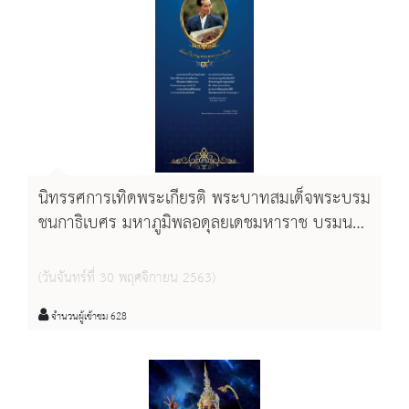
โดยมีเอมมิริส เจ้าหญิงคู่รักของราดาเมซซึ่งยังอาฆาตแค้น และ
สาบานว่าจะตามหาทั้งคู่ให้พบ เพื่อเปลี่ยนแปลงคำพิพากษาใหม่
ให้เธอกับราดาเมซได้ครองคู่กัน จะเกิดอะไรขึ้น โดยได้พระนาง
น้องใหม่เพชร โบราณินทร์ มาประกบคู่กันเป็นครั้งแรกกับ อลิสา
จณิน โวลล์มันน์ ร่วมด้วยนักแสดงคุณภาพที่มาร่วมสร้างสีสัน
คับคั่ง อาทิ ณัฏฐ์ เทพหัสดิน ณ อยุธยา, พิ้งกี้-สาวิกาแนน-สศิรา,
นิทรรศการเทิดพระเกียรติ พระบาทสมเด็จพระบรม
ปอ-อรรณพ, หนุ่ม-สุรวุฑ, พิมพ์-พิมพ์พรรณ, กิ๊ก-มยุริญ, รัชนี
ชนกาธิเบศร มหาภูมิพลอดุลยเดชมหาราช บรมนาถ
ศิระเลิศ, แจ๊บ-เพ็ญเพชร, หงหยก-จันษกร, น้ำ-กัญญ์กุลณัช และ
บพิตร พระบิดาแห่งการอนุรักษ์มรดกไทย
เอม-สาธิดา ฯลฯ การันตีความสนุกเข้มข้นครบรสทุกอารมณ์
(วันจันทร์ที่ 30 พฤศจิกายน 2563)
แน่นอน โดยละครเรื่องนี้ใช้สถานที่โรงละครแห่งชาติภาคตะวันตก
จำนวนผู้เข้าชม 628
จังหวัดสุพรรณบุรี เป็นสถานที่ถ่ายทำละคร ซึ่งฉากและโลเคชั่น
ของโรงละครแห่งชาติฯที่ใช้ถ่ายทำจะอยู่ใน Ep 15 - Ep 17
ติดตามละครย้อนหลังและชมภาพโรงละครฯ ได้ตามลิ้งค์ด้านล่าง