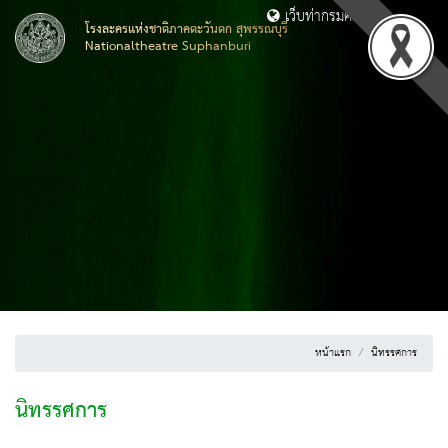
เว็บท่ากรมศิลปากร
โรงละครแห่งชาติภาคตะวันตก สุพรรณบุรี
Nationaltheatre Suphanburi
หน้าแรก
นิทรรศการ
นิทรรศการ