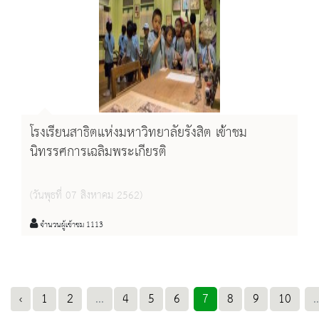
โรงเรียนสาธิตแห่งมหาวิทยาลัยรังสิต เข้าชม
นิทรรศการเฉลิมพระเกียรติ
(วันพุธที่ 07 สิงหาคม 2562)
จำนวนผู้เข้าชม 1113
‹
1
2
...
4
5
6
7
8
9
10
..