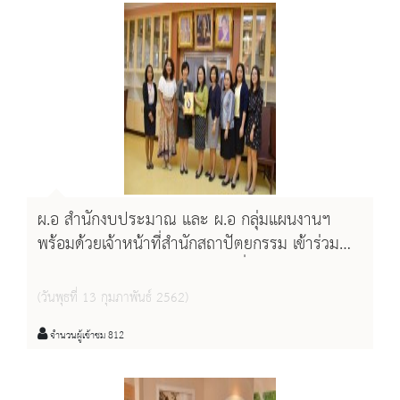
ผ.อ สำนักงบประมาณ และ ผ.อ กลุ่มแผนงานฯ
พร้อมด้วยเจ้าหน้าที่สำนักสถาปัตยกรรม เข้าร่วม
ประชุมปรึกษาหารือ และตรวจเยี่ยมอาคารต่างๆ
ในการของบประมาณดำเนินงานของปี ๒๕๖๓
(วันพุธที่ 13 กุมภาพันธ์ 2562)
จำนวนผู้เข้าชม 812