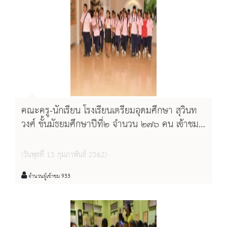
คณะครู-นักเรียน โรงเรียนเตรียมอุดมศึกษา สุวินท
วงศ์ ชั้นมัธยมศึกษาปีที่๒ จำนวน ๒๗๖ คน เข้าชม
นิทรรศการเฉลิมพระเกียรติ
(วันพุธที่ 13 กุมภาพันธ์ 2562)
จำนวนผู้เข้าชม 933