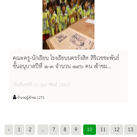
คณะครู-นักเรียน โรงเรียนนครรังสิต สิริเวชชะพันธ์
ชั้นอนุบาลปีที่ ๑-๓ จำนวน ๑๙๖ คน เข้าชม
นิทรรศการเฉลิมพระเกียรติ
(วันจันทร์ที่ 11 กุมภาพันธ์ 2562)
จำนวนผู้เข้าชม 1270
‹
1
2
...
7
8
9
10
11
12
13