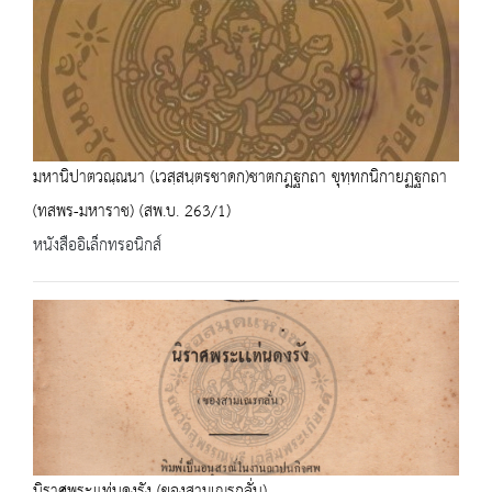
มหานิปาตวณฺณนา (เวสฺสนฺตรชาดก)ชาตกฎฐกถา ขุทฺทกนิกายฏฐกถา
(ทสพร-มหาราช) (สพ.บ. 263/1)
หนังสืออิเล็กทรอนิกส์
นิราศพระแท่นดงรัง (ของสามเณรกลั่น)