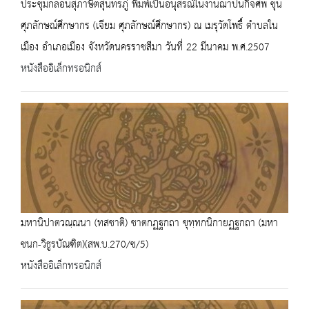
ประชุมกลอนสุภาษิตสุนทรภู่ พิมพ์เป็นอนุสรณ์ในงานฌาปนกิจศพ ขุน
ศุภลักษณ์ศึกษากร (เจียม ศุภลักษณ์ศึกษากร) ณ เมรุวัดโพธื์ ตำบลใน
เมือง อำเภอเมือง จังหวัดนครราชสีมา วันที่ 22 มีนาคม พ.ศ.2507
หนังสืออิเล็กทรอนิกส์
มหานิปาตวณฺณนา (ทสชาติ) ชาตกฏฐกถา ขุทฺทกนิกายฏฐกถา (มหา
ชนก-วิธูรบัณฑิต)(สพ.บ.270/ข/5)
หนังสืออิเล็กทรอนิกส์