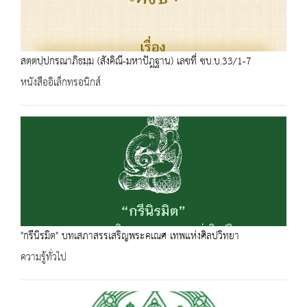
สตฺตปฺปกรณาภิธมฺม (สังคิณี-มหาปัฎฐาน) เลขที่ ชบ.บ.33/1-7
หนังสืออิเล็กทรอนิกส์
"กรีนิรมิต" บทเสภาสรรเสริญพระคเณศ เทพแห่งศิลปวิทยา
ความรู้ทั่วไป