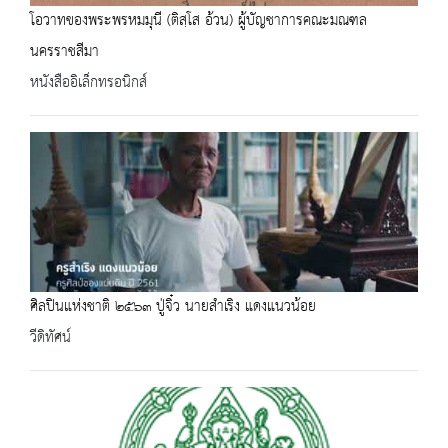
โอวาทของพระพรหมมุนี (ติสฺโส อ้วน) ผู้บัญชาการคณะมณฑล
นครราชสีมา
หนังสืออิเล็กทรอนิกส์
ศิลปินแห่งชาติ ๒๕๖๓ ปู่จิ๋ว นายสำเริง แดงแนวน้อย
วีดิทัศน์