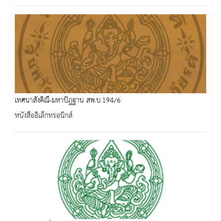
เทศนาสังคิณี-มหาปัฎฐาน สพ.บ.194/6
หนังสืออิเล็กทรอนิกส์