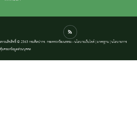
สงวนลิขสิทธิ์ © 2563 กรมศิลปากร. กระทรวงวัฒนธรรม -
นโยบายเว็บไซต์
|
มาตรฐาน
|
นโยบายการ
คุ้มครองข้อมูลส่วนบุคคล