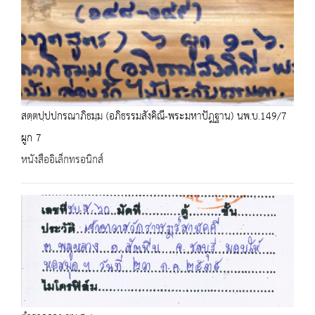
สตฺตปฺปปกรณาภิธมฺม (อภิธรรมสังคิณี-พระมหาปัฎฐาน) นพ.บ.149/7
ผูก 7
หนังสืออิเล็กทรอนิกส์