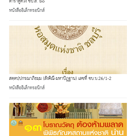
ตำราดูดวง ชบ.ส. ๖๐
หนังสืออิเล็กทรอนิกส์
สตฺตปฺปกรณาภิธมฺม (สังคิณี-มหาปัฎฐาน) เลขที่ ชบ.บ.26/1-2
หนังสืออิเล็กทรอนิกส์