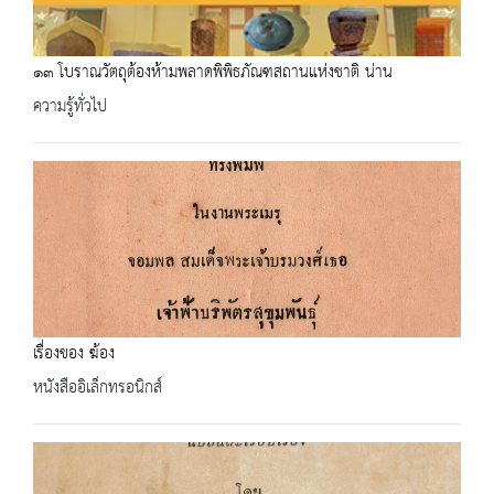
๑๓ โบราณวัตถุต้องห้ามพลาดพิพิธภัณฑสถานแห่งชาติ น่าน
ความรู้ทั่วไป
เรื่องของ ฆ้อง
หนังสืออิเล็กทรอนิกส์