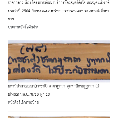
ราคากลาง เรื่อง โครงการพัฒนาบริการห้องสมุดดิจิทัล หอสมุดแห่งชาติ
ประจำปี 2564 กิจกรรมแปลงทรัพยากรสารสนเทศประเภทหนังสือหา
ยาก
ประกาศจัดซื้อจัดจ้าง
มหานิปาตวณฺณนา(ทสชาติ) ชาตกฎฺกถา ขุทฺทกนิกายฎฺฐกถา (ลำ
มโหสถ) นพ.บ.78/13 ผูก 13
หนังสืออิเล็กทรอนิกส์