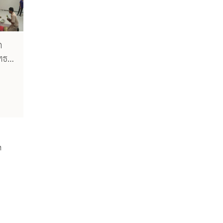
ก
ธสิ
ล
ด