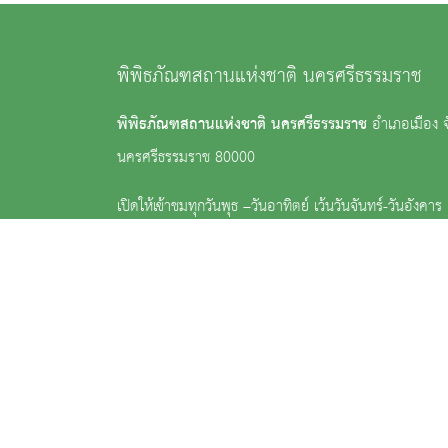
พิพิธภัณฑสถานแห่งชาติ นครศรีธรรมราช
พิพิธภัณฑสถานแห่งชาติ นครศรีธรรมราช
อำเภอเมือง จ
นครศรีธรรมราช 80000
เปิดให้เข้าชมทุกวันพุธ –วันอาทิตย์ เว้นวันจันทร์-วันอังคา
ฤกษ์ ตั้งแต่เวลา 09.00–16.00 น.
ค่าเข้าชมคนไทย 30 บาท ชาวต่างประเทศ 150 บาท
: 0 7534 1075, 0 7534 0419, 0 7535 6229
:
nm_nakonsrithammaraj@finearts.go.th