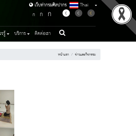
Thai
เว็บท่ากรมศิลปากร
เว็บท่ากรมศิลปากร
ก
ก
C
C
C
ก
รู้
บริการ
ติดต่อเรา
หน้าแรก
ข่าวและกิจกรรม