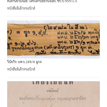
ติโลกนยวินิจฺฉย (ไตรโลกนยฺยวินิจฺฉย) ชบ.บ.95ก/1-5
หนังสืออิเล็กทรอนิกส์
วินัยกิจ นพ.บ.249/4 ผูก4
หนังสืออิเล็กทรอนิกส์