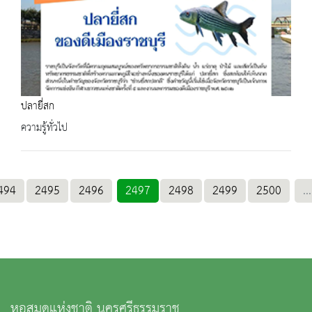
ปลายี่สก
ความรู้ทั่วไป
494
2495
2496
2497
2498
2499
2500
...
หอสมุดแห่งชาติ นครศรีธรรมราช