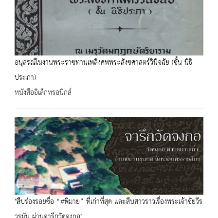
อนุสรณ์ในงานพระราชทานเพลิงศพพระสังขศาสตร์วินิจฉัย (ชั้น นิธิ
ประภา)
หนังสืออิเล็กทรอนิกส์
"สืบร่องรอยชื่อ “#พิมาย” ที่เก่าที่สุด และสืบสาวราวเรื่องพระเจ้าชัยวีร
วรมัน ผ่านจารึกวัดจงกอ"