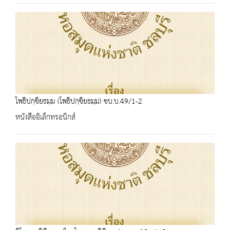
โพธิปกฺขิยธมฺม (โพธิปกฺขิยธมฺม) ชบ.บ.49/1-2
หนังสืออิเล็กทรอนิกส์