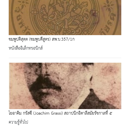
ชมฺพูปติสุตฺต (ชมพูบดีสูตร) สพ.บ.357/1ก
หนังสืออิเล็กทรอนิกส์
โยอาคิม กรัสซี (Joachim Grassi) สถาปนิกอิตาลีสมัยรัชกาลที่ ๕
ความรู้ทั่วไป