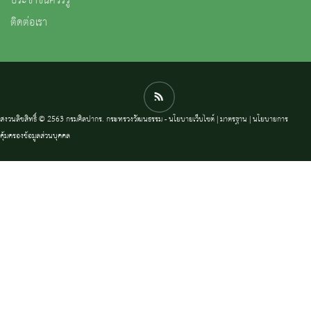
ประชาชนควรรู้
ติดต่อเรา
สงวนลิขสิทธิ์ © 2563 กรมศิลปากร. กระทรวงวัฒนธรรม -
นโยบายเว็บไซต์
|
มาตรฐาน
|
นโยบายการ
คุ้มครองข้อมูลส่วนบุคคล