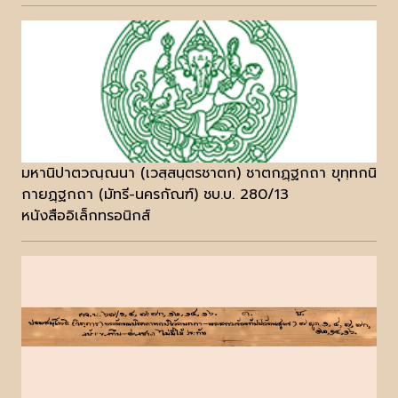
มหานิปาตวณฺณนา (เวสฺสนฺตรชาตก) ชาตกฏฺฐกถา ขุทฺทกนิ
กายฏฺฐกถา (มัทรี-นครกัณฑ์) ชบ.บ. 280/13
หนังสืออิเล็กทรอนิกส์