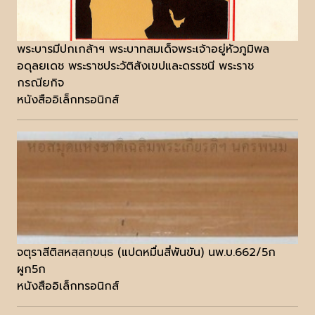
พระบารมีปกเกล้าฯ พระบาทสมเด็จพระเจ้าอยู่หัวภูมิพล
อดุลยเดช พระราชประวัติสังเขปและดรรชนี พระราช
กรณียกิจ
หนังสืออิเล็กทรอนิกส์
จตุราสีติสหสฺสกฺขนฺธ (แปดหมื่นสี่พันขัน) นพ.บ.662/5ก
ผูก5ก
หนังสืออิเล็กทรอนิกส์