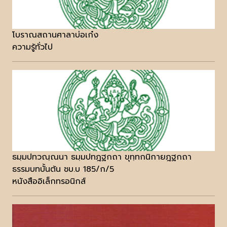
โบราณสถานศาลาบ่อเก๋ง
ความรู้ทั่วไป
ธมฺมปทวณฺณนา ธมฺมปทฎฐกถา ขุทฺทกนิกายฎฐกถา
ธรรมบทบั้นต้น ชบ.บ 185/ก/5
หนังสืออิเล็กทรอนิกส์