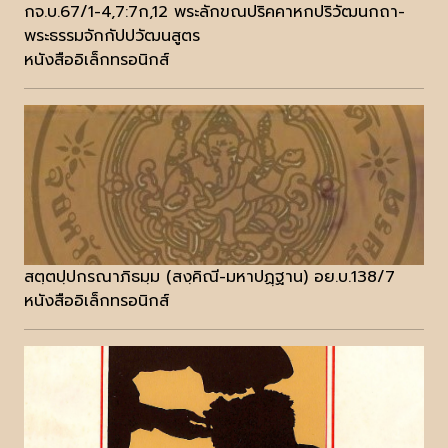
กจ.บ.67/1-4,7:7ก,12 พระลักขณปริคคาหกปริวัฒนกถา-
พระธรรมจักกัปปวัฒนสูตร
หนังสืออิเล็กทรอนิกส์
สตฺตปฺปกรณาภิธมฺม (สงฺคิณี-มหาปฏฺฐาน) อย.บ.138/7
หนังสืออิเล็กทรอนิกส์