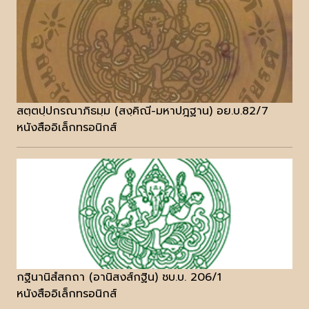
สตฺตปฺปกรณาภิธมฺม (สงฺคิณี-มหาปฎฐาน) อย.บ.82/7
หนังสืออิเล็กทรอนิกส์
กฐินานิสํสกถา (อานิสงส์กฐิน) ชบ.บ. 206/1
หนังสืออิเล็กทรอนิกส์