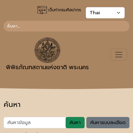
เว็บท่ากรมศิลปากร
พิพิธภัณฑสถานแห่งชาติ พระนคร
ค้นหา
ค้นหา
ค้นหาแบบละเอียด