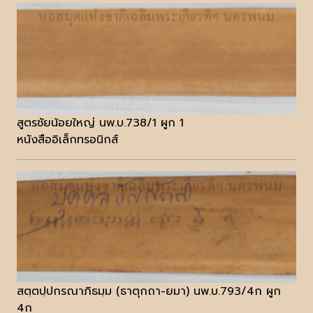
สูตรชัยน้อยใหญ่ นพ.บ.738/1 ผูก 1
หนังสืออิเล็กทรอนิกส์
สตฺตปฺปกรณาภิธมฺม (ธาตุกถา-ยมา) นพ.บ.793/4ก ผูก
4ก