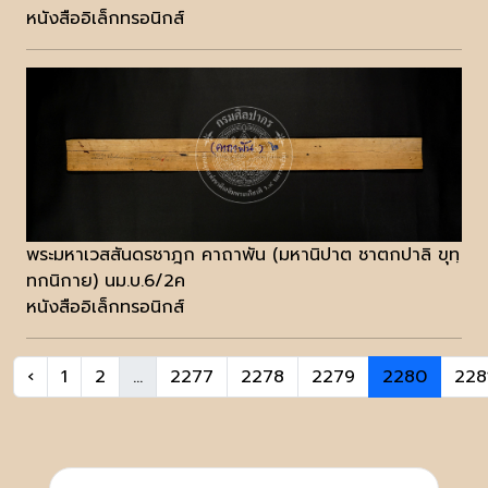
หนังสืออิเล็กทรอนิกส์
พระมหาเวสสันดรชาฎก คาถาพัน (มหานิปาต ชาตกปาลิ ขุทฺ
ทกนิกาย) นม.บ.6/2ค
หนังสืออิเล็กทรอนิกส์
‹
1
2
...
2277
2278
2279
2280
228