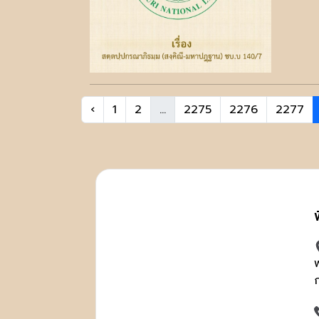
‹
1
2
...
2275
2276
2277