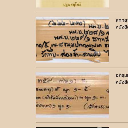
สทฺทส
หนังสื
อภิธฺ
หนังสื