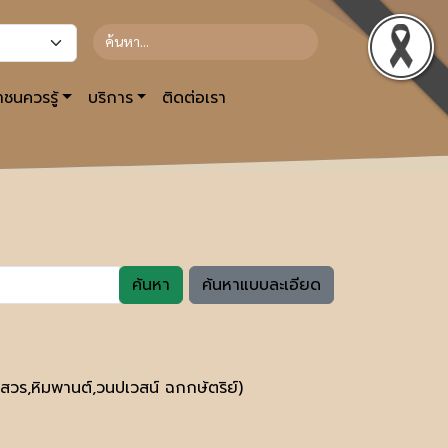
ชนควรรู้
บริการ
ติดต่อเรา
ค้นหา
ค้นหาแบบละเอียด
,หิมพานต์,วนปเวสน์ ฉกกษ้ตริย์)