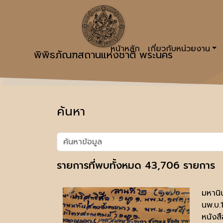
หน้าหลัก
เกี่ยวกับหน่วยงาน
พิพิธภัณฑสถานแห่งชาติ พระนคร
ค้นหา
รายการที่พบทั้งหมด 43,706 รายการ
มหานิ
นพ.บ.
หนังสื