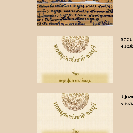
สตฺตป
หนังสื
ปฐมสม
หนังสื