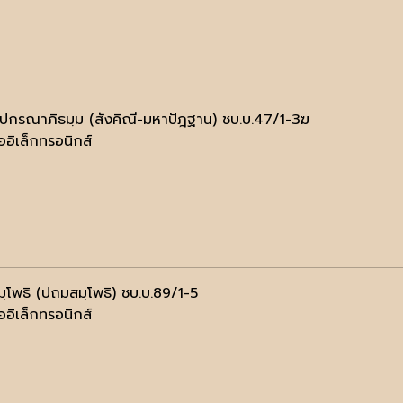
ฺปกรณาภิธมฺม (สังคิณี-มหาปัฎฐาน) ชบ.บ.47/1-3ฆ
ออิเล็กทรอนิกส์
ฺโพธิ (ปถมสมฺโพธิ) ชบ.บ.89/1-5
ออิเล็กทรอนิกส์