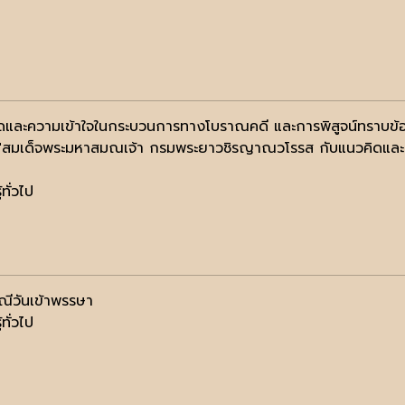
ดและความเข้าใจในกระบวนการทางโบราณคดี และการพิสูจน์ทราบข้อเ
ง "สมเด็จพระมหาสมณเจ้า กรมพระยาวชิรญาณวโรรส กับแนวคิดแล
้ทั่วไป
ณีวันเข้าพรรษา
้ทั่วไป