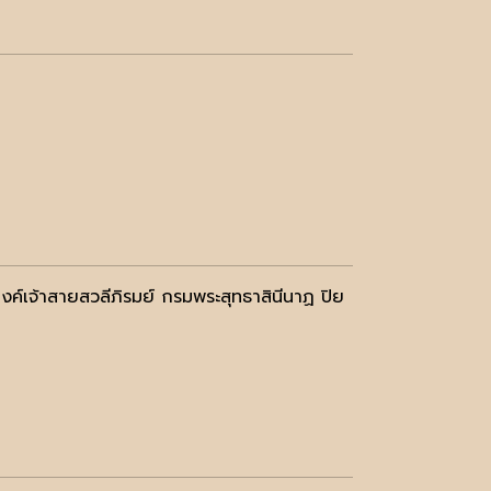
ค์เจ้าสายสวลีภิรมย์ กรมพระสุทธาสินีนาฏ ปิย