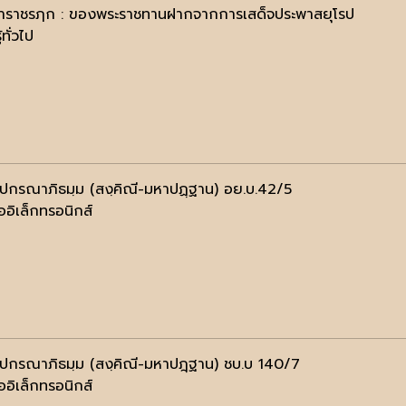
าราชรฦก : ของพระราชทานฝากจากการเสด็จประพาสยุโรป
้ทั่วไป
ฺปกรณาภิธมฺม (สงฺคิณี-มหาปฏฺฐาน) อย.บ.42/5
ออิเล็กทรอนิกส์
ฺปกรณาภิธมฺม (สงฺคิณี-มหาปฎฺฐาน) ชบ.บ 140/7
ออิเล็กทรอนิกส์