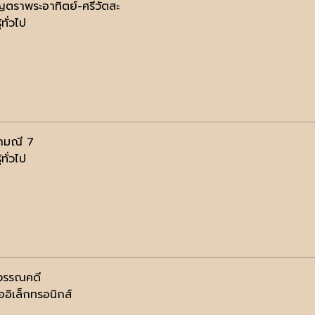
ญตราพระอาทิตย์-ศรีวัตสะ
้ทั่วไป
ฬามณี 7
้ทั่วไป
วรรณคดี
ออิเล็กทรอนิกส์