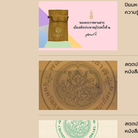
ปิยมห
ความรู
สตฺตป
หนังสื
สตฺตป
หนังสื