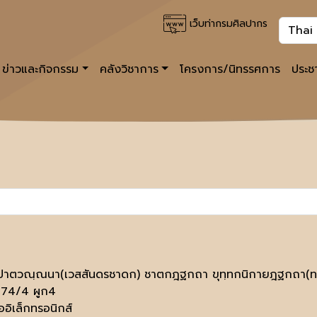
เว็บท่ากรมศิลปากร
ข่าวและกิจกรรม
คลังวิชาการ
โครงการ/นิทรรศการ
ประชา
ปาตวณฺณนา(เวสสันดรชาดก) ชาตกฎฐกถา ขุทฺทกนิกายฎฐกถา(ทสวร
174/4 ผูก4
ออิเล็กทรอนิกส์