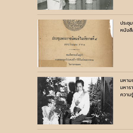
ประชุ
หนังสื
มหามก
มหารา
ความรู