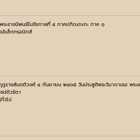
มพระราชนิพนธ์ในรัชกาลที่ ๔ ภาคปกิณณกะ ภาค ๑
ออิเล็กทรอนิกส์
ุฎราชสันตติวงศ์ ๔ กันยายน ๒๔๐๕ วันประสูติพระวิมาดาเธอ พระอง
ชปดิวรัดา
้ทั่วไป