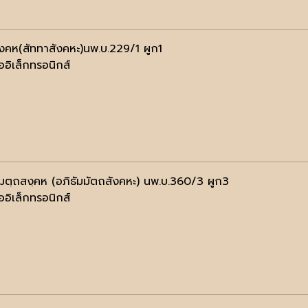
ฺงคห(สัททาสังคหะ)นพ.บ.229/1 ผูก1
ออิเล็กทรอนิกส์
มมตฺถสงฺคห (อภิธัมมัตถสังคหะ) นพ.บ.360/3 ผูก3
ออิเล็กทรอนิกส์