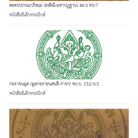
สตฺตปฺปกรณาภิธมฺม (สงฺคิณี-มหาปฎฐาน) อย.บ.90/7
หนังสืออิเล็กทรอนิกส์
กจฺจายนมูล (มูลกจฺจายนสนฺธิ-การก) ชบ.บ. 232/ง/2
หนังสืออิเล็กทรอนิกส์