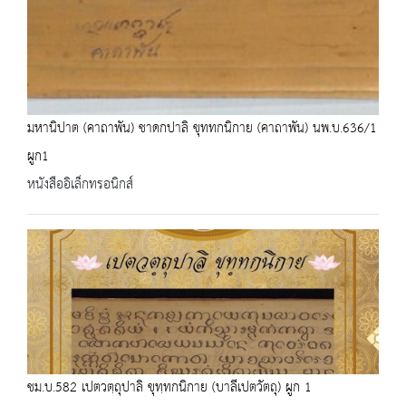
มหานิปาต (คาถาพัน) ชาดกปาลิ ขุททกนิกาย (คาถาพัน) นพ.บ.636/1
ผูก1
หนังสืออิเล็กทรอนิกส์
ชม.บ.582 เปตวตฺถุปาลิ ขุทฺทกนิกาย (บาลีเปตวัตถุ) ผูก 1