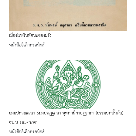
เมื่องไทยในทัศนะของฝรั่ง
หนังสืออิเล็กทรอนิกส์
ธมฺมปทวณฺณนา ธมฺมปทฎฺฐกถา ขุทฺทกนิกายฎฺฐกถา (ธรรมบทบั้นต้น)
ชบ.บ 185/ก/9ก
หนังสืออิเล็กทรอนิกส์