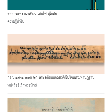
ลอยกระทง เผาเทียน เล่นไฟ สุโขทัย
ความรู้ทั่วไป
กจ.บ.๑๗/๑-๒:๑ก-๒ก พระอภิธมฺมตฺถสงฺคิณีปริจฺเฉทมหาปฏฺฐาน
หนังสืออิเล็กทรอนิกส์