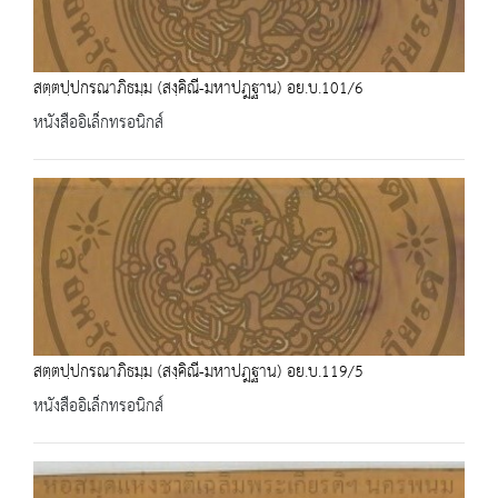
สตฺตปฺปกรณาภิธมฺม (สงฺคิณี-มหาปฎฐาน) อย.บ.101/6
หนังสืออิเล็กทรอนิกส์
สตฺตปฺปกรณาภิธมฺม (สงฺคิณี-มหาปฎฐาน) อย.บ.119/5
หนังสืออิเล็กทรอนิกส์