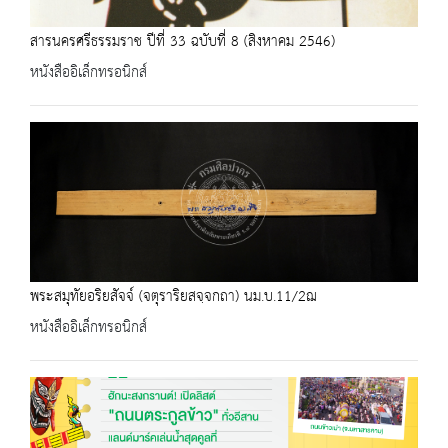
สารนครศรีธรรมราช ปีที่ 33 ฉบับที่ 8 (สิงหาคม 2546)
หนังสืออิเล็กทรอนิกส์
พระสมุทัยอริยสัจจ์ (จตุราริยสจฺจกถา) นม.บ.11/2ฌ
หนังสืออิเล็กทรอนิกส์