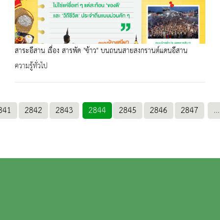
สาระอีสาน เรื่อง สารพัด "ข้าว" บนถนนสายสงกรานต์แดนอีสาน
ความรู้ทั่วไป
841
2842
2843
2844
2845
2846
2847
...