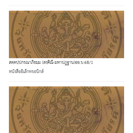
สตฺตปฺปกรณาภิธมฺม (สงฺคิณี-มหาปฎฐาน)อย.บ.68/1
หนังสืออิเล็กทรอนิกส์