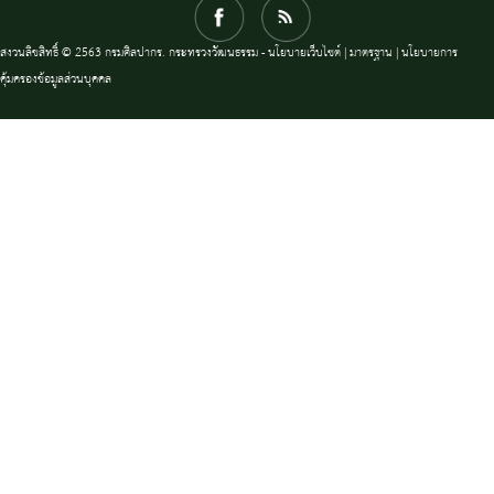
สงวนลิขสิทธิ์ © 2563 กรมศิลปากร. กระทรวงวัฒนธรรม -
นโยบายเว็บไซต์
|
มาตรฐาน
|
นโยบายการ
คุ้มครองข้อมูลส่วนบุคคล