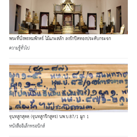
พระที่นั่งพรหมพักตร์ ไม้แกะสลัก ลงรักปิดทองประดับกระจก
ความรู้ทั่วไป
จุนฺทสูกสุตตฺ (จุนทสูกริกสูตร) นพ.บ.87/1 ผูก 1
หนังสืออิเล็กทรอนิกส์