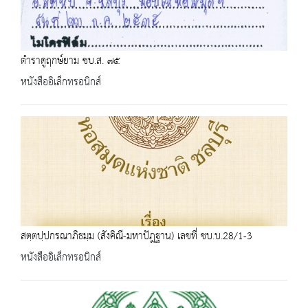
ตำราดูฤกษ์ยาม ชบ.ส. ๗๕
หนังสืออิเล็กทรอนิกส์
สตฺตปฺปกรณาภิธมฺม (สังคิณี-มหาปัฎฐาน) เลขที่ ชบ.บ.28/1-3
หนังสืออิเล็กทรอนิกส์