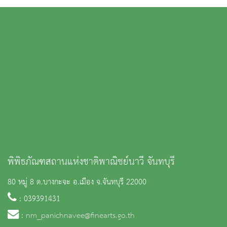
พิพิธภัณฑสถานแห่งชาติพาณิชย์นาวี จันทบุรี
80 หมู่ 8 ต.บางกะจะ อ.เมือง จ.จันทบุรี 22000
: 039391431
:
nm_panichnavee@finearts.go.th