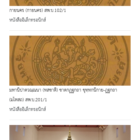
กายนคร (กายนคร) สพ.บ.102/1
หนังสืออิเล็กทรอนิกส์
มหานิปาตวณฺณนา (ทสชาติ) ชาตกฏฐกถา ขุทฺทกนิกาย-ฎฐกถา
(มโหสถ) สพ.บ.201/1
หนังสืออิเล็กทรอนิกส์