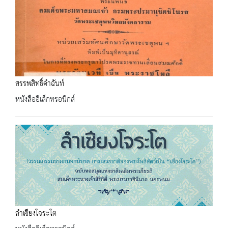
สรรพสิทธิ์คำฉันท์
หนังสืออิเล็กทรอนิกส์
ลำเซียงโจระโต