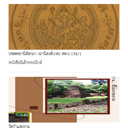
ปพฺพชฺชานิสํสกถา (อานิสงส์บวช) สพ.บ.156/1
หนังสืออิเล็กทรอนิกส์
วัดกำแพงงาม