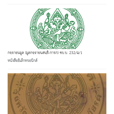
กจฺจายนมูล (มูลกจฺจายนสนฺธิ-การก) ชบ.บ. 232/ฉ/1
หนังสืออิเล็กทรอนิกส์