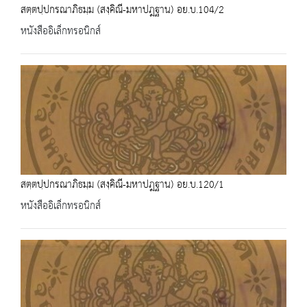
สตฺตปฺปกรณาภิธมฺม (สงฺคิณี-มหาปฎฐาน) อย.บ.104/2
หนังสืออิเล็กทรอนิกส์
สตฺตปฺปกรณาภิธมฺม (สงฺคิณี-มหาปฎฐาน) อย.บ.120/1
หนังสืออิเล็กทรอนิกส์