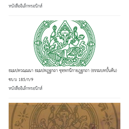
หนังสืออิเล็กทรอนิกส์
ธมฺมปทวณฺณนา ธมฺมปทฎฺฐกถา ขุทฺทกนิกายฎฺฐกถา (ธรรมบทบั้นต้น)
ชบ.บ 185/ก/9
หนังสืออิเล็กทรอนิกส์