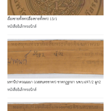
เรื่องชายทั้งหก(เรื่องชายทั้งหก) 13/1
หนังสืออิเล็กทรอนิกส์
มหานิปาตวณฺณนา (เวสฺสนฺตรชาตก) ชาตกฎฐกถา นพ.บ.697/2 ผูก2
หนังสืออิเล็กทรอนิกส์