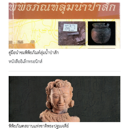
คู่มือนำชมพิพิธภัณท์ลุ่มน้ำป่าสัก
หนังสืออิเล็กทรอนิกส์
พิพิธภัณฑสถานแห่งชาติพระปฐมเจดีย์