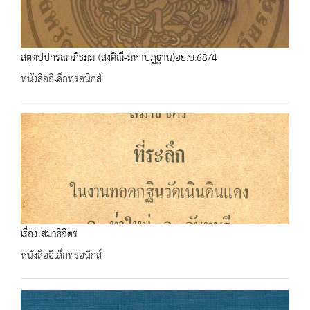
สตฺตปฺปกรณาภิธมฺม (สงฺคิณี-มหาปฎฐาน)อย.บ.68/4
หนังสืออิเล็กทรอนิกส์
เรื่อง สมาธิจิตร
หนังสืออิเล็กทรอนิกส์