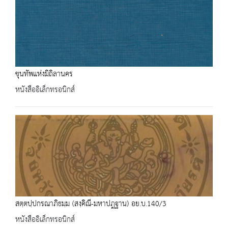
ขุนทัพแห่งมิถิลานคร
หนังสืออิเล็กทรอนิกส์
สตฺตปฺปกรณาภิธมฺม (สงฺคิณี-มหาปฎฐาน) อย.บ.140/3
หนังสืออิเล็กทรอนิกส์