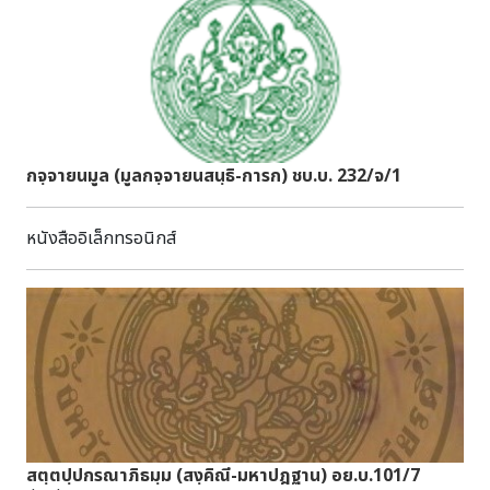
กจฺจายนมูล (มูลกจฺจายนสนฺธิ-การก) ชบ.บ. 232/จ/1
หนังสืออิเล็กทรอนิกส์
สตฺตปฺปกรณาภิธมฺม (สงฺคิณี-มหาปฎฐาน) อย.บ.101/7