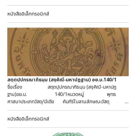
ศาสนา ปีที่พิมพ์ ๒๕๒๐ จำนวนหน้า ๙๑ หน้า รายละเอียด
หนังสือพระธรรมเทศนา เป็นพระธรรมเทศนาที่เจ้า
หนังสืออิเล็กทรอนิกส์
ประคุณสมเด็จพระอริยวงศาคตญาณกิตติโสภณมหาเถระ สมเด็จ
พระสังฆราช ได้ทรงแสดงเป็นประจำในวันธรรมสวนะอุโบสถ โดย
คณะวัดเบญจมบพิตรดุสิตวนารามพิมพ์ถวายกุศล สมเด็จพระวัน
รัต โฆสกมหาเถระ (ทรัพย์) วัดสังเวชวิศยาราม ในงานรับ
พระราชทานเพลิงศพ ณ พระเมรุหน้าพลับพลาอิศริยาภรณ์ วัด
เทพศิรินทราวาส ๒๙ พฤศจิกายน ๒๕๒๐
สตฺตปฺปกรณาภิธมฺม (สงฺคิณี-มหาปฎฐาน) อย.บ.140/1
ชื่อเรื่อง สตฺตปฺปกรณาภิธมฺม (สงฺคิณี-มหาปฎ
ฐาน)อย.บ. 140/1หมวดหมู่ พุทธ
ศาสนาประเภทวัสดุ/มีเดีย คัมภีร์ใบลานลักษณะวัสดุ
28 หน้า : กว้าง 5 ซม. ยาว 57 ซม.บทคัดย่อ/บันทึก
เป็นคัมภีร์ใบลาน ฉบับล่องชาด ไม้ประกับธรรมดา ได้รับจาก
หนังสืออิเล็กทรอนิกส์
จ.พระนครศรีอยุธยา