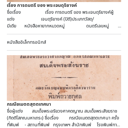
เรื่อง การดนตรี ของ พระเจนดุริยางค์
ชื่อเรื่อง เรื่อง การดนตรี ของ พระเจนดุริยางค์ผู้
แต่ง เจนดุริยางค์ (ปิติ)ประเภทวัสดุ/
มีเดีย หนังสือหายากหมวดหมู่ ดนตรีเลขหมู่
781.69591 พ323รสสถานที่พิมพ์ พระนคร
สำนักพิมพ์ เจริญศิลป์การพิมพ์ปีที่
หนังสืออิเล็กทรอนิกส์
พิมพ์ 2497ลักษณะวัสดุ 74 หน้าหัว
เรื่อง ดนตรีภาษา ไทยบทคัดย่อ/
บันทึก เป็นหนังสือที่เคยตีพิมพ์ในวารสารกรมศิลปากร โดยมี
เนื้อหาเกี่ยวกับดนตรีในเรื่องทั่วๆไปในแง่มุมของศาสตร์ทาง
ศิลปะ และวิทยาศาสตร์แขนงหนึ่งที่เกี่ยวข้องกับการประสานเสียง
การบรรเลงดนตรีในวงดุริยางค์ การแสดงดนตรซิมโฟนีในโรง
ละคร การแสดงดนตรีในวงโยธวาทิต รวมถึงบทเพลงที่ใช้บรรเลง
ในดนตรีประเภทต่าง ๆ พิมพ์ในงานฌาปนกิจศพ นายสาโรช
อัศวรักษ์ ณ เมรุวัดมกุฏกษัตริยาราม วันที่ 3 มิถุนายน 2497
กรณียเมตตสุตตเทศนา
ชื่อผู้แต่ง สมเด็จพระอริยวงศาคตญาณ สมเด็จพระสังฆราช
(กิตติโสภณมหาเถระ) ชื่อเรื่อง กรณียเมตตสุตตเทศนา ครั้ง
ที่พิมพ์ - สถานที่พิมพ์ กรุงเทพฯ สำนักพิมพ์ โรงพิมพ์การ