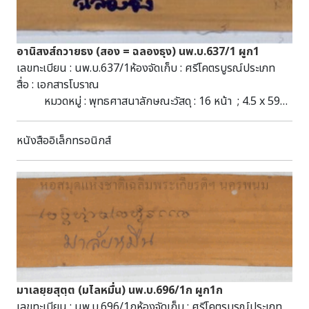
ปณิธานในพระราชพิธีบรมราชาภิเษก. [ออนไลน์]. สืบค้นเมื่อ ๓๐
เมษายน ๒๕๖๘, จาก:
https://www.thaipbs.or.th/news/content/279039 จัด
อานิสงส์ถวายธง (สอง = ฉลองธุง) นพ.บ.637/1 ผูก1
ทำโดย นายพีรยุทธ กษิติบดินทร์ชัย บรรณารักษ์ปฏิบัติการ
เลขทะเบียน : นพ.บ.637/1ห้องจัดเก็บ : ศรีโคตรบูรณ์ประเภท
สื่อ : เอกสารโบราณ
หมวดหมู่ : พุทธศาสนาลักษณะวัสดุ : 16 หน้า ; 4.5 x 59
ซ.ม. : ลานดิบ-ล่องรัก ; ไม่มีไม้ประกับชื่อชุด : มัดที่ 205 (84-93)
ผูก 1 (2568)หัวเรื่อง : อานิสงส์ถวายธง--เอกสารโบราณ
หนังสืออิเล็กทรอนิกส์
คัมภีร์ใบลาน พุทธศาสนาอักษร : ธรรมอีสานภาษา :
ธรรมอีสานบทคัดย่อ : มีเนื้อหาเกี่ยวกับพุทธศาสนา สามารถ
สืบค้นได้ที่ห้องศรีโคตรบูรณ์ หอสมุดแห่งชาติ
เฉลิมพระเกียรติ สมเด็จพระนางเจ้าสิริกิติ์ พระบรมราชินีนาถ
นครพนม
มาเลยฺยสุตฺต (มไลหมื่น) นพ.บ.696/1ก ผูก1ก
เลขทะเบียน : นพ.บ.696/1กห้องจัดเก็บ : ศรีโคตรบูรณ์ประเภท