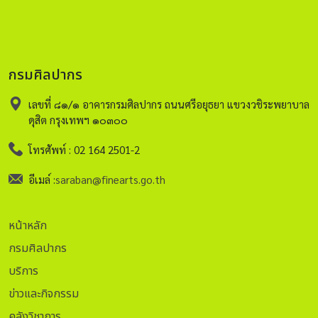
กรมศิลปากร
เลขที่ ๘๑/๑ อาคารกรมศิลปากร ถนนศรีอยุธยา แขวงวชิระพยาบาล
ดุสิต กรุงเทพฯ ๑๐๓๐๐
โทรศัพท์ : 02 164 2501-2
อีเมล์ :
saraban@finearts.go.th
หน้าหลัก
กรมศิลปากร
บริการ
ข่าวและกิจกรรม
คลังวิชาการ