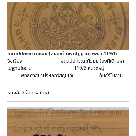
กษัตริย์ เพื่อแสดงพระราชปณิธานในการทรงครองแผ่นดิน วัน
นี้หอสมุดได้รวบรวม "พระปฐมบรมราชโองการ" ในการพระราช
พิธีบรมราชาภิเษก นับตั้งแต่รัชกาลที่ ๑ จนถึงรัชกาลที่ ๑๐ ซึ่งมี
เนื้อความเปลี่ยนแปลงมาตามยุคสมัยซึ่งล้วนแต่แสดงพระราช
ปณิธาน ในฐานะทรงเป็นผู้รับพระราชภาระแห่งบ้านเมือง พระราช
ดำรัสของแต่ละพระองค์จะเป็นอย่างไร ไปดูกันได้เลยครับ ทั้งนี้
วันฉัตรมงคลจึงไม่ใช่เพียงวันสำคัญในเชิงพิธีการเท่านั้น แต่ยัง
สตฺตปฺปกรณาภิธมฺม (สงฺคิณี-มหาปฎฐาน) อย.บ.119/6
เป็นวันที่ประชาชนชาวไทยทุกคนจะได้น้อมรำลึกถึงพระราชภารกิจ
ชื่อเรื่อง สตฺตปฺปกรณาภิธมฺม (สงฺคิณี-มหา
อันยิ่งใหญ่ของพระมหากษัตริย์ และแสดงความจงรักภักดีด้วย
ปฎฐาน)อย.บ. 119/6 หมวดหมู่
ความสำนึกในพระมหากรุณาธิคุณสืบไป อ้างอิง คณะกรรมการ
พุทธศาสนาประเภทวัสดุมีเดีย คัมภีร์ใบลาน
ฝ่ายประชาสัมพันธ์งานพระราชพิธีบรมราชาภิเษก. พระปฐมบรม
ลักษณะวัสดุ 20 หน้า กว้าง 4.5 ซม. ยาว 56.5
ราชโองการ นับแต่ต้นกรุงรัตนโกสินทร์. สืบค้นเมื่อ ๓๐ เมษายน
ซม. บทคัดย่อ/บันทึก เป็นคัมภีร์ใบ
หนังสืออิเล็กทรอนิกส์
๒๕๖๘, จาก:
ลาน ฉบับทองทึบ ไม้ประกับธรรมดา ได้รับจาก
https://phralan.in.th/Corona.../royalcoronationdetail.php..
จ.พระนครศรีอยุธยา
เดอะสแตนดาร์ด. พระปฐมบรมราชโองการจากรัชกาลที่ ๑ ถึง
รัชกาลที่ ๑๐. [ออนไลน์]. สืบค้นเมื่อ ๓๐ เมษายน ๒๕๖๘, จาก:
https://thestandard.co/royal-coronation-first-royal-
command/ ไทยพีบีเอ. "พระปฐมบรมราชโองการ" พระราช