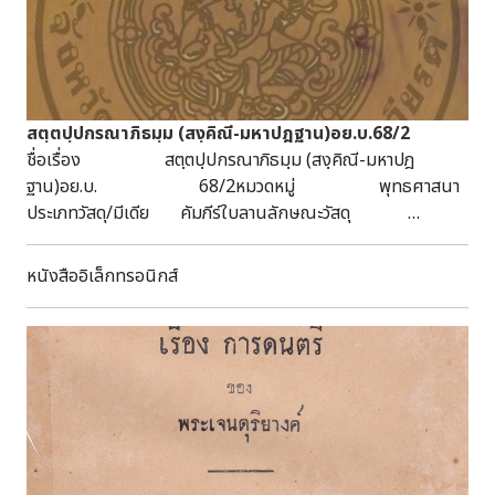
สตฺตปฺปกรณาภิธมฺม (สงฺคิณี-มหาปฎฐาน)อย.บ.68/2
ชื่อเรื่อง สตฺตปฺปกรณาภิธมฺม (สงฺคิณี-มหาปฎ
ฐาน)อย.บ. 68/2หมวดหมู่ พุทธศาสนา
ประเภทวัสดุ/มีเดีย คัมภีร์ใบลานลักษณะวัสดุ
54 หน้า : กว้าง 5 ซม. ยาว 55 ซม.บทคัดย่อ/บันทึก
เป็นคัมภีร์ใบลาน ฉบับล่องชาด ไม้ประกับธรรมดา ได้รับจาก
หนังสืออิเล็กทรอนิกส์
จ.พระนครศรีอยุธยา