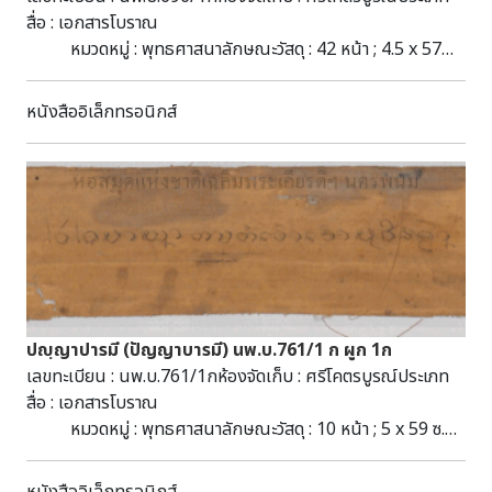
สื่อ : เอกสารโบราณ
หมวดหมู่ : พุทธศาสนาลักษณะวัสดุ : 42 หน้า ; 4.5 x 57
ซ.ม. : รักทึบ-ลานดิบ-ล่องชาด-ล่องรัก ; ไม่มีไม้ประกับชื่อชุด : มัด
ที่ 220 (227-242) ผูก 1ก (2568)หัวเรื่อง : มไลหมื่น--เอกสาร
หนังสืออิเล็กทรอนิกส์
โบราณ คัมภีร์ใบลาน พุทธศาสนาอักษร : ธรรม
อีสานภาษา : ธรรมอีสานบทคัดย่อ : มีเนื้อหาเกี่ยวกับพุทธศาสนา
สามารถสืบค้นได้ที่ห้องศรีโคตรบูรณ์ หอสมุดแห่งชาติ
เฉลิมพระเกียรติ สมเด็จพระนางเจ้าสิริกิติ์ พระบรมราชินีนาถ
นครพนม
ปญฺญาปารมี (ปัญญาบารมี) นพ.บ.761/1 ก ผูก 1ก
เลขทะเบียน : นพ.บ.761/1กห้องจัดเก็บ : ศรีโคตรบูรณ์ประเภท
สื่อ : เอกสารโบราณ
หมวดหมู่ : พุทธศาสนาลักษณะวัสดุ : 10 หน้า ; 5 x 59 ซ.ม.
: ลานดิบ-ล่องรัก ; ไม่มีไม้ประกับชื่อชุด : มัดที่ 237 (407-416)
ผูก 1ก (2568)หัวเรื่อง : ปัญญาบารมี--เอกสารโบราณ