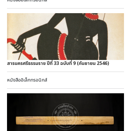
หนังสืออิเล็กทรอนิกส์
คัมภีร์ใบลาน พุทธศาสนาอักษร : ธรรมอีสานภาษา :
ธรรมอีสานบทคัดย่อ : มีเนื้อหาเกี่ยวกับพุทธศาสนา สามารถ
สืบค้นได้ที่ห้องศรีโคตรบูรณ์ หอสมุดแห่งชาติ
เฉลิมพระเกียรติ สมเด็จพระนางเจ้าสิริกิติ์ พระบรมราชินีนาถ
นครพนม
สารนครศรีธรรมราช ปีที่ 33 ฉบับที่ 9 (กันยายน 2546)
หนังสืออิเล็กทรอนิกส์