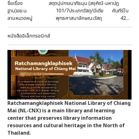
ชื่อเรื่อง สตฺตปฺปกรณาภิธมฺม (สงฺคิณี-มหาปฎ
ฐาน)อย.บ. 101/7ประเภทวัสดุ/มีเดีย คัมภีร์ใบ
ลานหมวดหมู่ พุทธศาสนาลักษณะวัสดุ 42
หน้า กว้าง 5.7 ซม. ยาว 57.5 ซม.หัวเรื่อง พระ
ไตรปิฎก พระอภิธรรมบทคัดย่อ/บันทึก
หนังสืออิเล็กทรอนิกส์
เป็นคัมภีร์ใบลาน ธรรมอีสาน ฉบับล่องชาด มีไม้ประกับ
Ratchamangklaphisek National Library of Chiang
Mai (NL-CNX) is a main library and learning
center that preserves library information
resources and cultural heritage in the North of
Thailand.