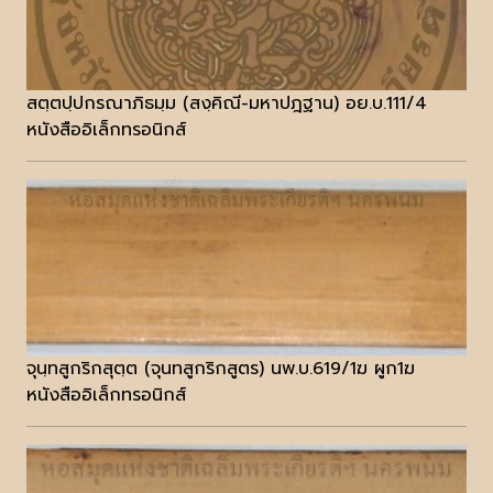
สตฺตปฺปกรณาภิธมฺม (สงฺคิณี-มหาปฎฐาน) อย.บ.111/4
หนังสืออิเล็กทรอนิกส์
จุนฺทสูกริกสุตฺต (จุนทสูกริกสูตร) นพ.บ.619/1ฆ ผูก1ฆ
หนังสืออิเล็กทรอนิกส์