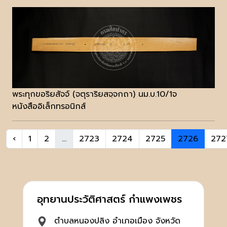
พระทุกขอริยสัจจ์ (จตุราริยสจฺจกถา) นม.บ.10/1จ
หนังสืออิเล็กทรอนิกส์
‹
1
2
...
2723
2724
2725
2726
272
อุทยานประวัติศาสตร์ กำแพงเพชร
ตำบลหนองปลิง อำเภอเมือง จังหวัด