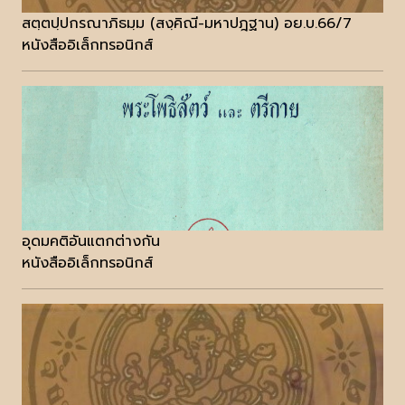
สตฺตปฺปกรณาภิธมฺม (สงฺคิณี-มหาปฎฐาน) อย.บ.66/7
หนังสืออิเล็กทรอนิกส์
อุดมคติอันแตกต่างกัน
หนังสืออิเล็กทรอนิกส์