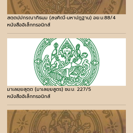
สตฺตปฺปกรณาภิธมฺม (สงฺคิณี-มหาปฎฐาน) อย.บ.88/4
หนังสืออิเล็กทรอนิกส์
มาเลยฺยสุตฺต (มาเลยฺยสูตร) ชบ.บ. 227/5
หนังสืออิเล็กทรอนิกส์