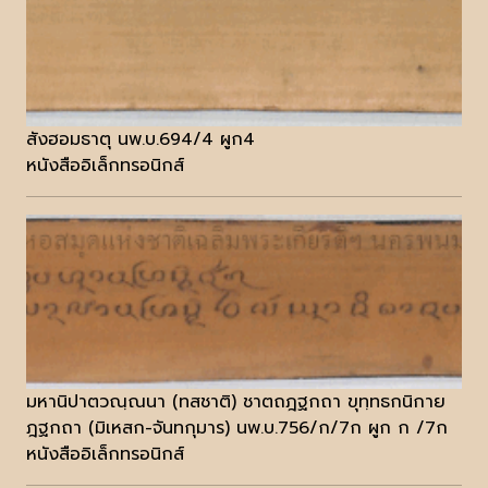
สังฮอมธาตุ นพ.บ.694/4 ผูก4
หนังสืออิเล็กทรอนิกส์
มหานิปาตวณฺณนา (ทสชาติ) ชาตถฎฐกถา ขุทฺทธกนิกาย
ฎฐกถา (มิเหสก-จันทกุมาร) นพ.บ.756/ก/7ก ผูก ก /7ก
หนังสืออิเล็กทรอนิกส์