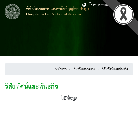
เว็บท่ากรมศิลปากร
พิพิธภัณฑสถานแห่งชาติหริภุญไชย ลำพูน
Hariphunchai National Museum
หน้าแรก
เกี่ยวกับหน่วยงาน
วิสัยทัศน์และพันธกิจ
วิสัยทัศน์และพันธกิจ
ไม่มีข้อมูล