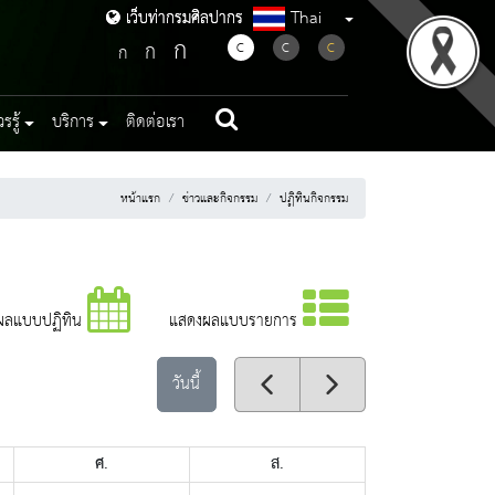
Thai
เว็บท่ากรมศิลปากร
เว็บท่ากรมศิลปากร
ก
ก
C
C
C
ก
รู้
บริการ
ติดต่อเรา
หน้าแรก
ข่าวและกิจกรรม
ปฏิทินกิจกรรม
ผลแบบปฏิทิน
แสดงผลแบบรายการ
วันนี้
ศ.
ส.