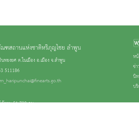
ภัณฑสถานแห่งชาติหริภุญไชย ลำพูน
หน้
ินทยงยศ ต.ในเมือง อ.เมือง จ.ลำพูน
ข่
53 511186
นิ
m_haripunchai@finearts.go.th
บริ
้เข้าชม 51,730 คน
าน
|
นโยบายการคุ้มครองข้อมูลส่วนบุคคล