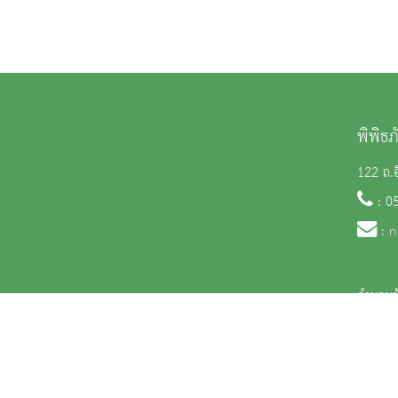
พิพิธ
122 ถ.อ
: 0
:
n
จำนวนผู
สงวนลิขสิทธิ์ © 2563 กรมศิลปากร. กระทรวงวัฒนธรรม -
นโยบายเว็บไซต์
|
มาตรฐ