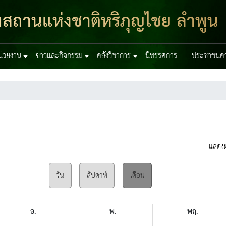
ฑสถานแห่งชาติหริภุญไชย ลำพูน
หน่วยงาน
ข่าวและกิจกรรม
คลังวิชาการ
นิทรรศการ
ประชาชนควร
แสดง
วัน
สัปดาห์
เดือน
อ.
พ.
พฤ.